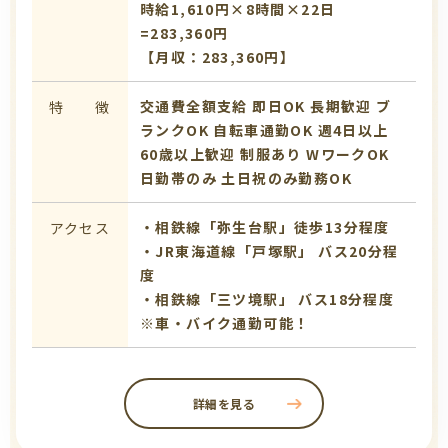
時給1,610円×8時間×22日
=283,360円
【月収：283,360円】
交通費全額支給
即日OK
長期歓迎
ブ
特 徴
ランクOK
自転車通勤OK
週4日以上
60歳以上歓迎
制服あり
WワークOK
日勤帯のみ
土日祝のみ勤務OK
・相鉄線「弥生台駅」徒歩13分程度
アクセス
・JR東海道線「戸塚駅」 バス20分程
度
・相鉄線「三ツ境駅」 バス18分程度
※車・バイク通勤可能！
詳細を見る