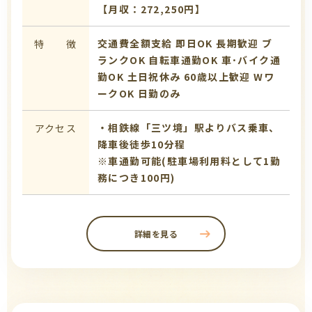
【月収：272,250円】
交通費全額支給
即日OK
長期歓迎
ブ
特 徴
ランクOK
自転車通勤OK
車･バイク通
勤OK
土日祝休み
60歳以上歓迎
Wワ
ークOK
日勤のみ
・相鉄線「三ツ境」駅よりバス乗車、
アクセス
降車後徒歩10分程
※車通勤可能(駐車場利用料として1勤
務につき100円)
詳細を見る