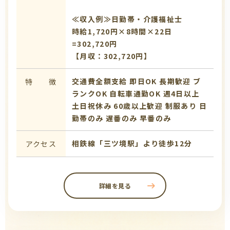
≪収入例≫日勤帯・介護福祉士
時給1,720円×8時間×22日
=302,720円
【月収：302,720円】
交通費全額支給
即日OK
長期歓迎
ブ
特 徴
ランクOK
自転車通勤OK
週4日以上
土日祝休み
60歳以上歓迎
制服あり
日
勤帯のみ
遅番のみ
早番のみ
相鉄線「三ツ境駅」より徒歩12分
アクセス
詳細を見る