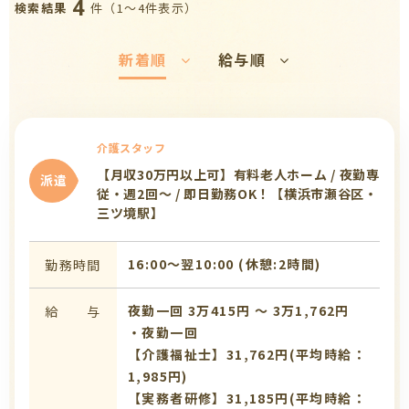
4
件（1〜4件表示）
検索結果
新着順
給与順
介護スタッフ
【月収30万円以上可】有料老人ホーム / 夜勤専
派遣
従・週2回〜 / 即日勤務OK！【横浜市瀬谷区・
三ツ境駅】
16:00〜翌10:00 (休憩:2時間)
勤務時間
夜勤一回 3万415円 〜 3万1,762円
給 与
・夜勤一回
【介護福祉士】31,762円(平均時給：
1,985円)
【実務者研修】31,185円(平均時給：