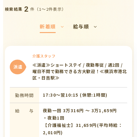
2
件（1〜2件表示）
検索結果
新着順
給与順
介護スタッフ
≪派遣≫ショートステイ / 夜勤専従 / 週2回 /
派遣
曜日不問で勤務できる方大歓迎！≪横浜市港北
区・日吉駅≫
17:30〜翌10:15 (休憩:1時間)
勤務時間
夜勤一回 3万316円 〜 3万1,659円
給 与
・夜勤1回
【介護福祉士】31,659円(平均時給：
2,010円)