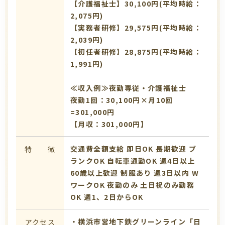
【介護福祉士】30,100円(平均時給：
2,075円)
【実務者研修】29,575円(平均時給：
2,039円)
【初任者研修】28,875円(平均時給：
1,991円)
≪収入例≫夜勤専従・介護福祉士
夜勤1回：30,100円×月10回
=301,000円
【月収：301,000円】
交通費全額支給
即日OK
長期歓迎
ブ
特 徴
ランクOK
自転車通勤OK
週4日以上
60歳以上歓迎
制服あり
週3日以内
W
ワークOK
夜勤のみ
土日祝のみ勤務
OK
週1、2日からOK
・横浜市営地下鉄グリーンライン「日
アクセス