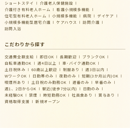
ショートステイ
介護⽼⼈保健施設
介護付き有料老人ホーム
看護小規模多機能
住宅型有料老人ホーム
小規模多機能
病院
デイケア
⼩規模多機能型居宅介護
ケアハウス
訪問介護
訪問入浴
こだわりから探す
交通費全額支給
即日OK
長期歓迎
ブランクOK
自転車通勤OK
週4日以上
車･バイク通勤OK
土日祝休み
60歳以上歓迎
制服あり
週3日以内
WワークOK
日勤帯のみ
夜勤のみ
短期(3か月以内)OK
喫煙所あり
土日祝のみ勤務OK
遅番のみ
早番のみ
週1、2日からOK
駅近(徒歩7分以内)
日勤のみ
未経験OK
禁煙
時短勤務OK
社員食あり
賞与あり
資格取得支援
新規オープン