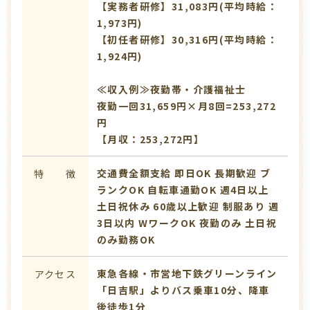
【実務者研修】31,083円(平均時給：
1,973円)
【初任者研修】30,316円(平均時給：
1,924円)
≪収入例≫夜勤帯・介護福祉士
夜勤一回31,659円×月8回=253,272
円
【月収：253,272円】
交通費全額支給
即日OK
長期歓迎
ブ
特 徴
ランクOK
自転車通勤OK
週4日以上
土日祝休み
60歳以上歓迎
制服あり
週
3日以内
WワークOK
夜勤のみ
土日祝
のみ勤務OK
東急各線・市営地下鉄グリーンライン
アクセス
「日吉駅」よりバス乗車10分、降車
後徒歩1分