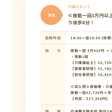
介護スタッフ
≪夜勤一回3万円以上≫
派遣
り徒歩8分！
勤務時間
16:30〜翌10:30 (休憩
給 与
夜勤一回 3万415円 〜 
・夜勤1回
【介護福祉士】32,725
【実務者研修】31,762
【初任者研修】30,415
≪収入例≫夜勤帯・介
夜勤一回32,725円×月1
【月収：327,250円】
特 徴
交通費全額支給
即日O