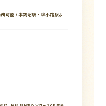
日勤務可能 / 本鵠沼駅・柳小路駅よ
0歳以上歓迎
制服あり
WワークOK
夜勤