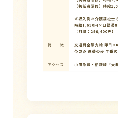
【初任者研修】時給1,5
≪収入例≫介護福祉士
時給1,650円×日勤帯8
【月収：290,400円】
特 徴
交通費全額支給
即日O
帯のみ
遅番のみ
早番の
アクセス
小田急線・相鉄線「大和