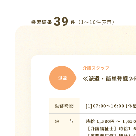
39
検索結果
件（1〜10件表示）
介護スタッフ
≪派遣・簡単登録≫時
派遣
勤務時間
[1]07:00〜16:00 (休
給 与
時給 1,580円 〜 1,65
【介護福祉士】時給1,6
【実務者研修】時給1,6