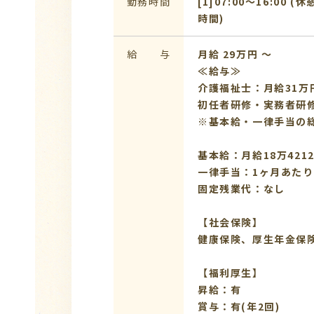
勤務時間
[1]07:00〜16:00 (休
時間)
給 与
月給 29万円 〜
≪給与≫
介護福祉士：月給31万
初任者研修・実務者研修
※基本給・一律手当の
基本給：月給18万421
一律手当：1ヶ月あたり1
固定残業代：なし
【社会保険】
健康保険、厚生年金保
【福利厚生】
昇給：有
賞与：有(年2回)