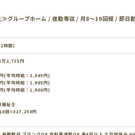
グループホーム / 夜勤専従 / 月8〜10回程 / 即
:2時間)
3万2,725円
円(平均時給：2,045円)
円(平均時給：1,985円)
円(平均時給：1,900円)
護福祉士
0回=327,250円
K
長期歓迎
ブランクOK
自転車通勤OK
週4日以上
土日祝休み
6