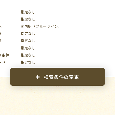
指定なし
指定なし
駅
関内駅（ブルーライン）
態
指定なし
態
指定なし
指定なし
り条件
指定なし
ード
指定なし
検索条件の変更