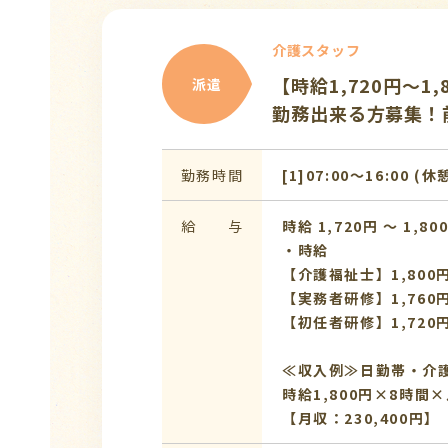
介護スタッフ
【時給1,720円～
派遣
勤務出来る方募集！
勤務時間
[1]07:00〜16:00 (休
給 与
時給 1,720円 〜 1,80
・時給
【介護福祉士】1,800
【実務者研修】1,760
【初任者研修】1,720
≪収入例≫日勤帯・介
時給1,800円×8時間×月
【月収：230,400円】