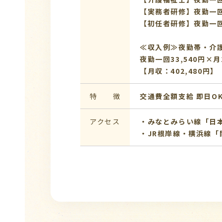
【実務者研修】夜勤一回：
【初任者研修】夜勤一回：
≪収入例≫夜勤帯・介
夜勤一回33,540円×月1
【月収：402,480円】
特 徴
交通費全額支給
即日O
アクセス
・みなとみらい線「日
・JR根岸線・横浜線「