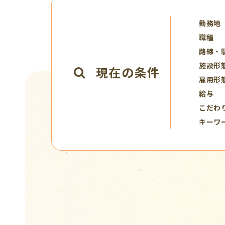
勤務地
職種
路線・
施設形
現在の条件
雇用形
給与
こだわ
キーワ