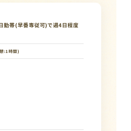
日勤帯(早番専従可)で週4日程度
休憩:1時間)