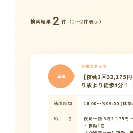
2
検索結果
件（1〜2件表示）
介護スタッフ
【夜勤1回32,17
派遣
り駅より徒歩4分！
勤務時間
16:00〜翌09:00 (休憩
給 与
夜勤一回 3万2,175円 〜
・夜勤1回
【介護福祉士】夜勤一回：