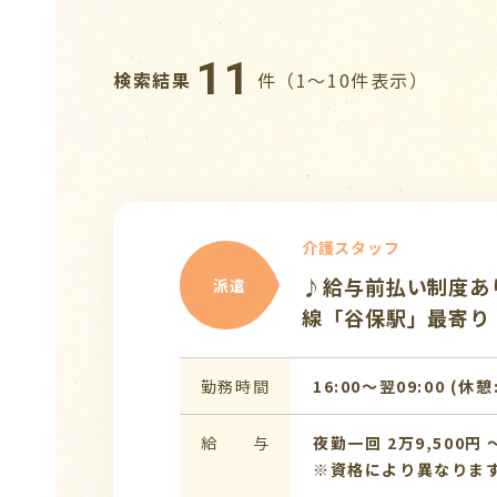
11
検索結果
件（1〜10件表示）
介護スタッフ
♪給与前払い制度あり
派遣
線「谷保駅」最寄り
勤務時間
16:00〜翌09:00 (休憩
給 与
夜勤一回 2万9,500円 〜
※資格により異なりま