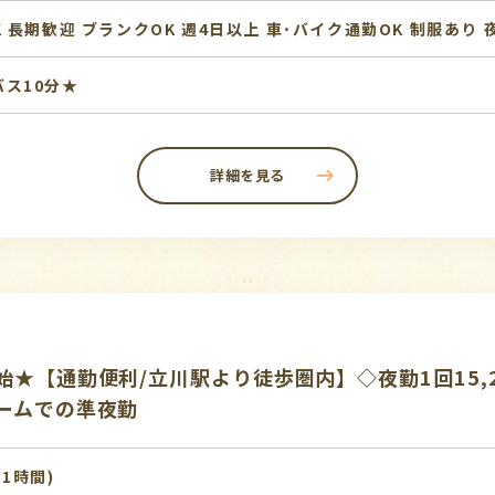
K
長期歓迎
ブランクOK
週4日以上
車･バイク通勤OK
制服あり
ス10分★
詳細を見る
★【通勤便利/立川駅より徒歩圏内】◇夜勤1回15,2
ームでの準夜勤
:1時間)