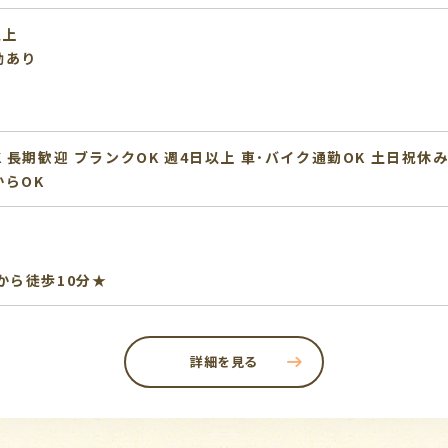
以上
動あり
K
長期歓迎
ブランクOK
週4日以上
車･バイク通勤OK
土日祝休
からOK
から徒歩10分★
詳細を見る