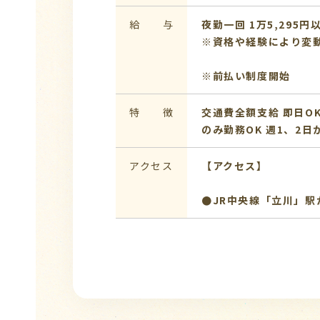
給 与
夜勤一回 1万5,295円
※資格や経験により変
※前払い制度開始
特 徴
交通費全額支給
即日O
のみ勤務OK
週1、2日
アクセス
【アクセス】
●JR中央線「立川」駅