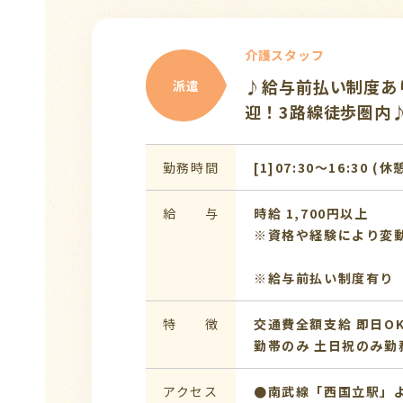
介護スタッフ
♪給与前払い制度あ
派遣
迎！3路線徒歩圏内
勤務時間
[1]07:30〜16:30 (休
給 与
時給 1,700円以上
※資格や経験により変
※給与前払い制度有り
特 徴
交通費全額支給
即日O
勤帯のみ
土日祝のみ勤
アクセス
●南武線「西国立駅」よ