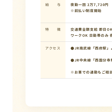
給 与
夜勤一回 2万7,720円
※前払い制度開始
特 徴
交通費全額支給
即日O
ワークOK
日勤帯のみ
アクセス
●JR南武線「西府駅」
●JR中央線「西国分寺
※お車での通勤もご相