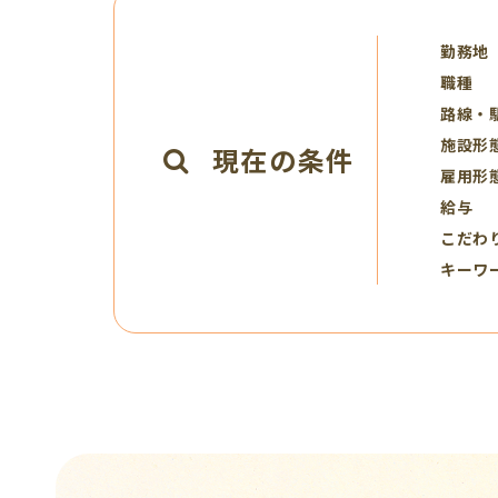
勤務地
職種
路線・
施設形
現在の条件
雇用形
給与
こだわ
キーワ