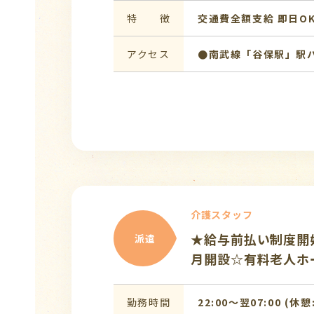
特 徴
交通費全額支給
即日O
アクセス
●南武線「谷保駅」駅バ
介護スタッフ
★給与前払い制度開始
派遣
月開設☆有料老人ホ
勤務時間
22:00〜翌07:00 (休憩