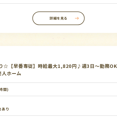
詳細を見る
☆【早番専従】時給最大1,820円♪週3日～勤務O
老人ホーム
1時間)
動あり