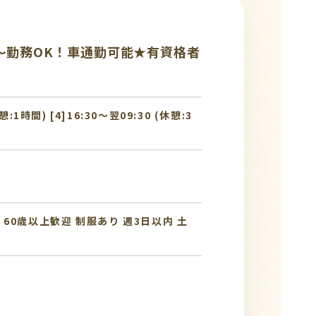
～勤務OK！車通勤可能★有資格者
休憩:1時間) [4]16:30〜翌09:30 (休憩:3
み
60歳以上歓迎
制服あり
週3日以内
土