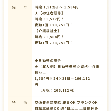
時給 1,512円 〜 1,584円
給 与
★【初任者研修】
時給：1,512円！
夜勤1回：28,251円！
【介護福祉士】
時給：1,584円！
夜勤1回：28,251円！
◆日勤帯の場合
★【収入例】日勤帯勤務☆資格…介護
福祉士
1,584円×8H×21日＝266,112
円
【月収：266,112円】
交通費全額支給
即日OK
ブランクOK
特 徴
自転車通勤OK
週4日以上
土日祝休み