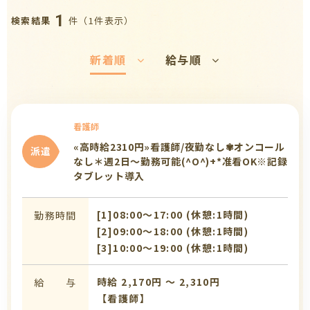
1
件（1件表示）
検索結果
新着順
給与順
看護師
«高時給2310円»看護師/夜勤なし✾オンコール
派遣
なし＊週2日～勤務可能(^O^)+*准看OK※記録
タブレット導入
[1]08:00〜17:00 (休憩:1時間)
勤務時間
[2]09:00〜18:00 (休憩:1時間)
[3]10:00〜19:00 (休憩:1時間)
時給 2,170円 〜 2,310円
給 与
【看護師】