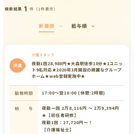
1
件（1件表示）
検索結果
新着順
給与順
介護スタッフ
夜勤1回28,980円★大森駅徒歩10分★1ユニッ
派遣
ト9名対応★2020年3月開設の綺麗なグループ
ホーム★web登録実施中★
17:00〜翌10:00 (休憩:2時間)
勤務時間
夜勤一回 2万8,116円 〜 2万9,394円
給 与
★【初任者研修】
夜勤1回：27,720円～！
【介護福祉士】