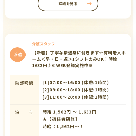
詳細を見る
介護スタッフ
【新着】丁寧な接遇身に付きます☆有料老人ホ
派遣
ーム＜早・日・遅＞1シフトのみOK！時給
1633円♪※WEB登録実施中※
[1]07:00〜16:00 (休憩:1時間)
勤務時間
[2]09:00〜18:00 (休憩:1時間)
[3]11:00〜20:00 (休憩:1時間)
時給 1,562円 〜 1,633円
給 与
★【初任者研修】
時給：1,562円～！