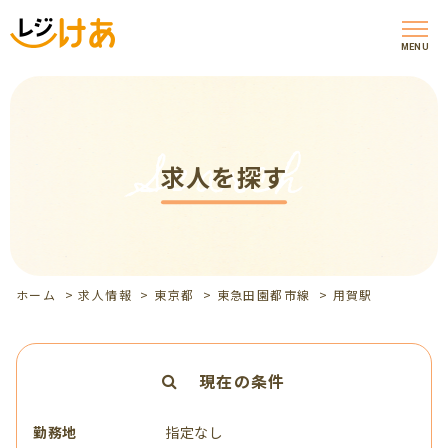
MENU
Search
求人を探す
ホーム
>
求人情報
>
東京都
>
東急田園都市線
>
用賀駅
現在の条件
勤務地
指定なし