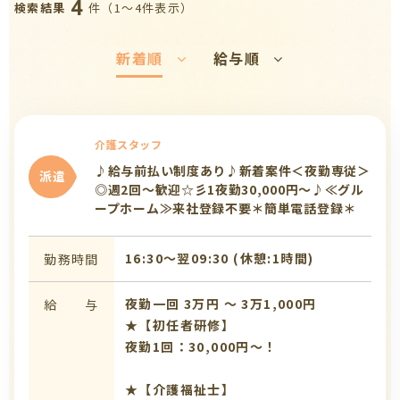
4
件（1〜4件表示）
検索結果
新着順
給与順
介護スタッフ
♪給与前払い制度あり♪新着案件＜夜勤専従＞
派遣
◎週2回～歓迎☆彡1夜勤30,000円～♪≪グル
ープホーム≫来社登録不要＊簡単電話登録＊
16:30〜翌09:30 (休憩:1時間)
勤務時間
夜勤一回 3万円 〜 3万1,000円
給 与
★【初任者研修】
夜勤1回：30,000円～！
★【介護福祉士】