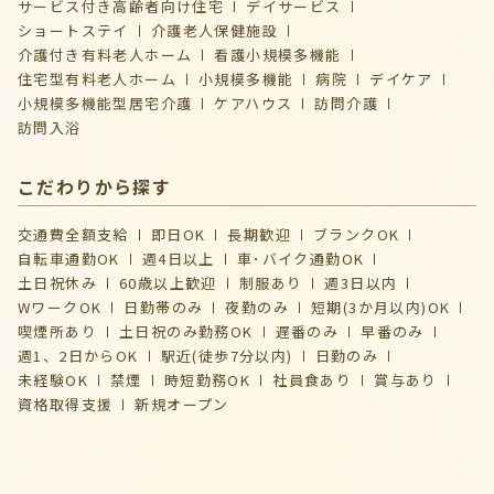
サービス付き高齢者向け住宅
デイサービス
ショートステイ
介護⽼⼈保健施設
介護付き有料老人ホーム
看護小規模多機能
住宅型有料老人ホーム
小規模多機能
病院
デイケア
⼩規模多機能型居宅介護
ケアハウス
訪問介護
訪問入浴
こだわりから探す
交通費全額支給
即日OK
長期歓迎
ブランクOK
自転車通勤OK
週4日以上
車･バイク通勤OK
土日祝休み
60歳以上歓迎
制服あり
週3日以内
WワークOK
日勤帯のみ
夜勤のみ
短期(3か月以内)OK
喫煙所あり
土日祝のみ勤務OK
遅番のみ
早番のみ
週1、2日からOK
駅近(徒歩7分以内)
日勤のみ
未経験OK
禁煙
時短勤務OK
社員食あり
賞与あり
資格取得支援
新規オープン