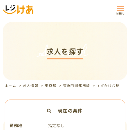
MENU
Search
求人を探す
ホーム
>
求人情報
>
東京都
>
東急田園都市線
>
すずかけ台駅
現在の条件
勤務地
指定なし