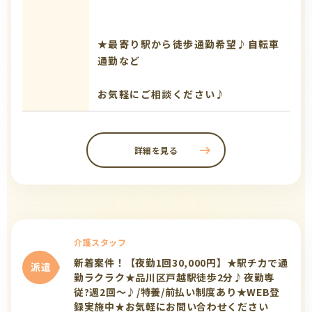
★最寄り駅から徒歩通勤希望♪自転車
通勤など
お気軽にご相談ください♪
詳細を見る
介護スタッフ
新着案件！【夜勤1回30,000円】★駅チカで通
派遣
勤ラクラク★品川区戸越駅徒歩2分♪夜勤専
従?週2回～♪/特養/前払い制度あり★WEB登
録実施中★お気軽にお問い合わせください