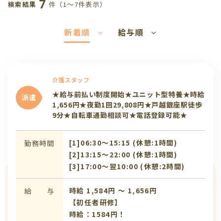
7
件（1〜7件表示）
検索結果
新着順
給与順
介護スタッフ
★給与前払い制度開始★ユニット型特養★時給
派遣
1,656円★夜勤1回29,808円★戸越銀座駅徒歩
9分★自転車通勤相談可★電話登録可能★
[1]06:30〜15:15 (休憩:1時間)
勤務時間
[2]13:15〜22:00 (休憩:1時間)
[3]17:00〜翌10:00 (休憩:2時間)
時給 1,584円 〜 1,656円
給 与
【初任者研修】
時給：1584円！