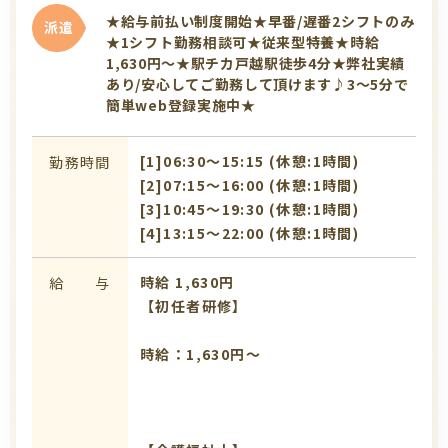
★給与前払い制度開始★早番/遅番2シフトのみ
派遣
★1シフト勤務相談可★従来型特養★時給
1,630円～★駅チカ戸越駅徒歩4分★弊社実績
あり/安心してご勤務して頂けます♪3～5分で
簡単web登録実施中★
[1]06:30〜15:15 (休憩:1時間)
勤務時間
[2]07:15〜16:00 (休憩:1時間)
[3]10:45〜19:30 (休憩:1時間)
[4]13:15〜22:00 (休憩:1時間)
時給 1,630円
給 与
【初任者研修】
時給：1,630円～