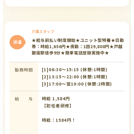
介護スタッフ
★給与前払い制度開始★ユニット型特養★日勤
派遣
帯：時給1,656円★夜勤：1回29,808円★戸越
銀座駅徒歩9分★簡単電話登録実施中★
[1]06:30〜15:15 (休憩:1時間)
勤務時間
[2]13:15〜22:00 (休憩:1時間)
[3]17:00〜翌10:00 (休憩:2時間)
時給 1,584円
給 与
【初任者研修】
時給：1584円！