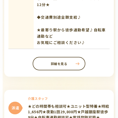
12分★
◆交通費別途全額支給♪
★最寄り駅から徒歩通勤希望♪自転車
通勤など
お気軽にご相談ください♪
詳細を見る
介護スタッフ
★どの時間帯も相談可★ユニット型特養★時給
派遣
1,656円★夜勤1回29,808円★戸越銀座駅徒歩
9分★自転車通勤相談可★電話登録可能★