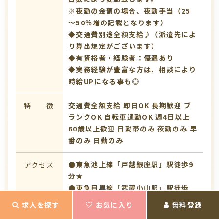
※夜勤の金額の場合、夜勤手当（25
～50％増の記載となります）
◆交通費別途全額支給♪（派遣先によ
り算出規定がございます）
◆有資格者・経験者：優遇あり
◆実務経験が豊富な方は、相談により
時給UPになる事も◎
交通費全額支給
即日OK
長期歓迎
ブ
特 徴
ランクOK
自転車通勤OK
週4日以上
60歳以上歓迎
日勤帯のみ
夜勤のみ
早
番のみ
日勤のみ
●東急池上線「戸越銀座駅」駅徒歩9
アクセス
分★
●東急目黒線「武蔵小山駅」駅徒歩
12分★
求人を探す
お気に入り
無料登録