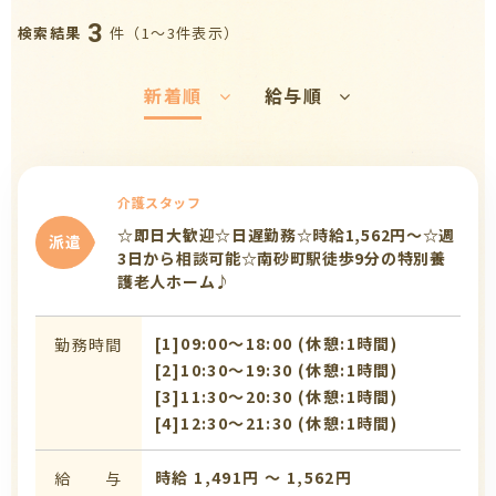
3
件（1〜3件表示）
検索結果
新着順
給与順
介護スタッフ
☆即日大歓迎☆日遅勤務☆時給1,562円～☆週
派遣
3日から相談可能☆南砂町駅徒歩9分の特別養
護老人ホーム♪
[1]09:00〜18:00 (休憩:1時間)
勤務時間
[2]10:30〜19:30 (休憩:1時間)
[3]11:30〜20:30 (休憩:1時間)
[4]12:30〜21:30 (休憩:1時間)
時給 1,491円 〜 1,562円
給 与