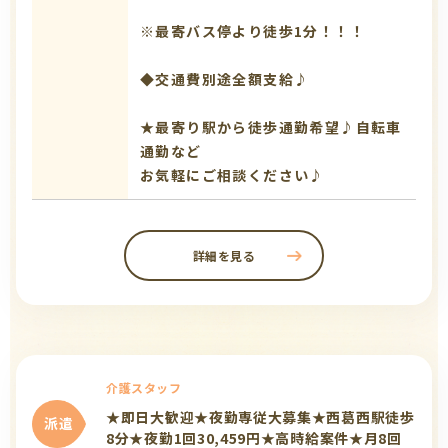
※最寄バス停より徒歩1分！！！
◆交通費別途全額支給♪
★最寄り駅から徒歩通勤希望♪自転車
通勤など
お気軽にご相談ください♪
詳細を見る
介護スタッフ
★即日大歓迎★夜勤専従大募集★西葛西駅徒歩
派遣
8分★夜勤1回30,459円★高時給案件★月8回