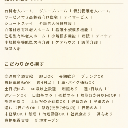
有料老人ホーム
グループホーム
特別養護老人ホーム
サービス付き高齢者向け住宅
デイサービス
ショートステイ
介護⽼⼈保健施設
介護付き有料老人ホーム
看護小規模多機能
住宅型有料老人ホーム
小規模多機能
病院
デイケア
⼩規模多機能型居宅介護
ケアハウス
訪問介護
訪問入浴
こだわりから探す
交通費全額支給
即日OK
長期歓迎
ブランクOK
自転車通勤OK
週4日以上
車･バイク通勤OK
土日祝休み
60歳以上歓迎
制服あり
週3日以内
WワークOK
日勤帯のみ
夜勤のみ
短期(3か月以内)OK
喫煙所あり
土日祝のみ勤務OK
遅番のみ
早番のみ
週1、2日からOK
駅近(徒歩7分以内)
日勤のみ
未経験OK
禁煙
時短勤務OK
社員食あり
賞与あり
資格取得支援
新規オープン