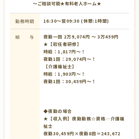
～ご相談可能★有料老人ホーム★
16:30〜翌09:30 (休憩:1時間)
勤務時間
夜勤一回 2万9,074円 〜 3万459円
給 与
★【初任者研修】
時給：1,817円～！
夜勤1回：29,074円～！
【介護福祉士】
時給：1,903円～！
夜勤1回：30,459円～！
◆夜勤の場合
★【収入例】夜勤勤務☆資格…介護福
祉士
夜勤30,459円×夜勤8回＝243,672