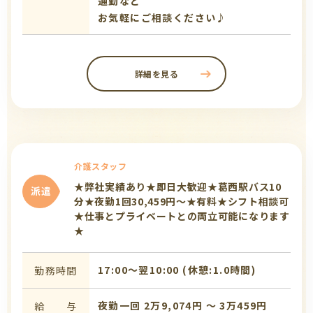
通勤など
お気軽にご相談ください♪
詳細を見る
介護スタッフ
★弊社実績あり★即日大歓迎★葛西駅バス10
派遣
分★夜勤1回30,459円～★有料★シフト相談可
★仕事とプライベートとの両立可能になります
★
17:00〜翌10:00 (休憩:1.0時間)
勤務時間
夜勤一回 2万9,074円 〜 3万459円
給 与