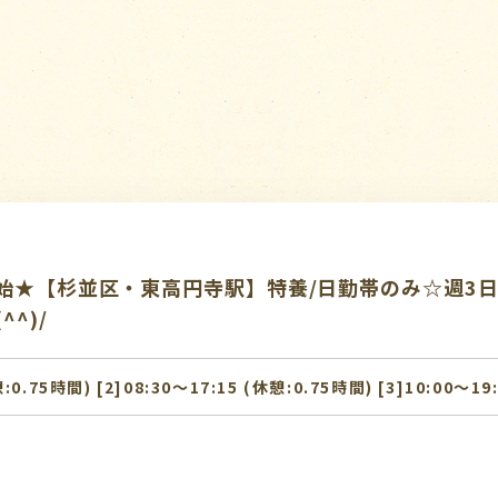
始★【杉並区・東高円寺駅】特養/日勤帯のみ☆週3日
^)/
憩:0.75時間) [2]08:30〜17:15 (休憩:0.75時間) [3]10:00〜1