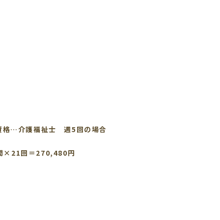
祉士】
資格…介護福祉士 週5回の場合
×21回＝270,480円
】