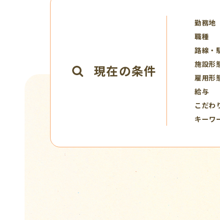
勤務地
職種
路線・
施設形
現在の条件
雇用形
給与
こだわ
キーワ