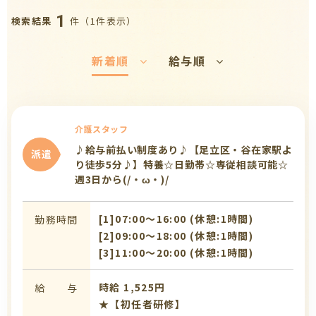
1
件（1件表示）
検索結果
新着順
給与順
介護スタッフ
♪給与前払い制度あり♪【足立区・谷在家駅よ
派遣
り徒歩5分♪】特養☆日勤帯☆専従相談可能☆
週3日から(/・ω・)/
[1]07:00〜16:00 (休憩:1時間)
勤務時間
[2]09:00〜18:00 (休憩:1時間)
[3]11:00〜20:00 (休憩:1時間)
時給 1,525円
給 与
★【初任者研修】