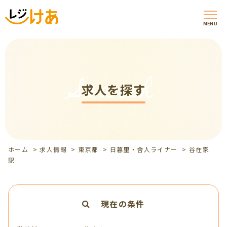
MENU
Search
求人を探す
ホーム
>
求人情報
>
東京都
>
日暮里・舎人ライナー
>
谷在家
駅
現在の条件