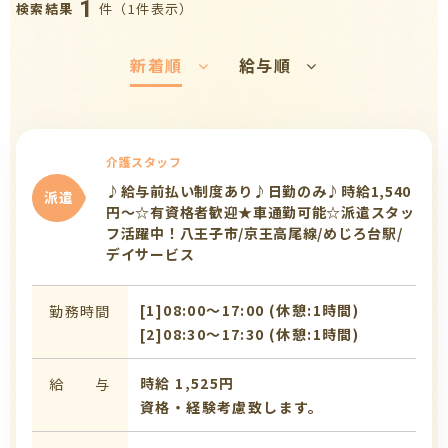
1
件（1件表示）
検索結果
新着順
給与順
介護スタッフ
♪給与前払い制度あり♪日勤のみ♪時給1,540
派遣
円～☆有資格者歓迎★車通勤可能☆派遣スタッ
フ活躍中！八王子市/京王高尾線/めじろ台駅/
デイサービス
[1]08:00〜17:00 (休憩:1時間)
勤務時間
[2]08:30〜17:30 (休憩:1時間)
時給 1,525円
給 与
資格・経験考慮致します。