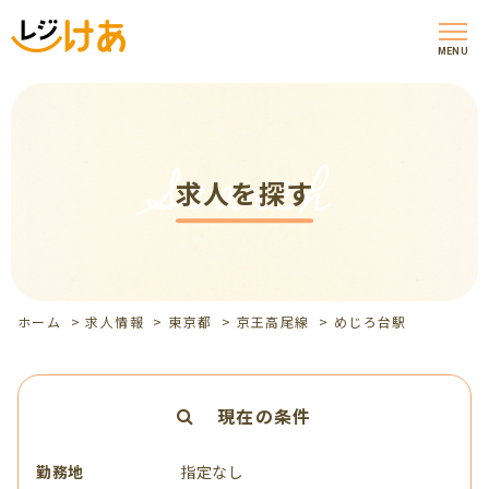
MENU
Search
求人を探す
ホーム
>
求人情報
>
東京都
>
京王高尾線
>
めじろ台駅
現在の条件
勤務地
指定なし