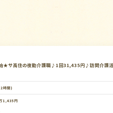
★サ高住の夜勤介護職♪1回31,435円♪訪問介護
:2時間)
万1,435円
！