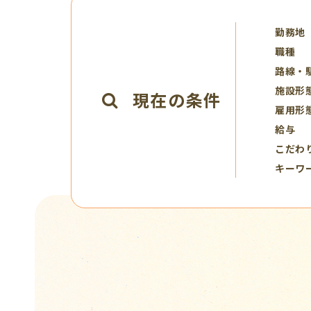
勤務地
職種
路線・
施設形
現在の条件
雇用形
給与
こだわ
キーワ