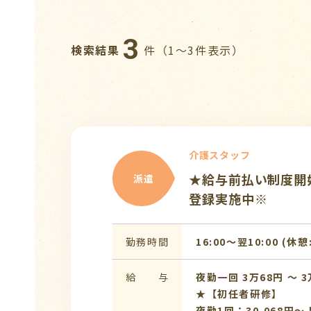
3
検索結果
件（1〜3件表示）
介護スタッフ
★給与前払い制度開始
派遣
登録実施中※
勤務時間
16:00〜翌10:00 (休憩
給 与
夜勤一回 3万68円 〜 3
★【初任者研修】
夜勤1回：30,068円～