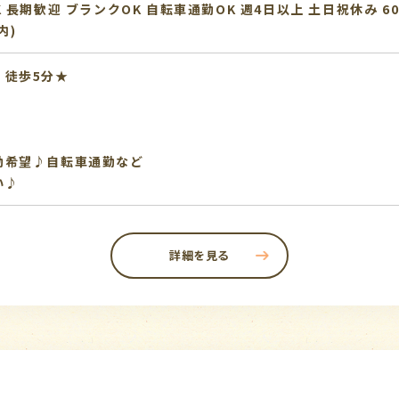
K
長期歓迎
ブランクOK
自転車通勤OK
週4日以上
土日祝休み
6
内)
」徒歩5分★
♪
勤希望♪自転車通勤など
い♪
詳細を見る