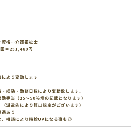
祉士】
！
☆資格…介護福祉士
回＝251,480円
】
により変動します
格・経験・勤務日数により変動致します。
勤手当（25～50％増の記載となります）
♪（派遣先により算出規定がございます）
優遇あり
は、相談により時給UPになる事も◎