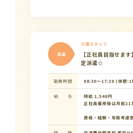
介護スタッフ
【正社員目指せます
派遣
定派遣☆
勤務時間
08:30〜17:30 (休憩:
給 与
時給 1,540円
正社員雇用後は月給21
資格・経験・年齢考慮
特 徴
交通費全額支給
即日O