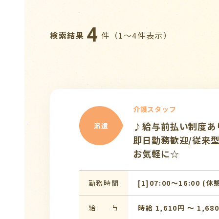
4
検索結果
件（1〜4件表示）
介護スタッフ
♪給与前払い制度あり
派遣
即日勤務歓迎/従来型
お気軽に☆
勤務時間
[1]07:00〜16:00 (休
給 与
時給 1,610円 〜 1,68