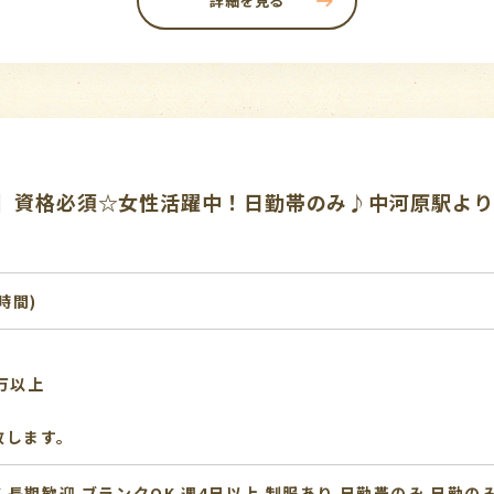
詳細を見る
】資格必須☆女性活躍中！日勤帯のみ♪中河原駅より
1時間)
万以上
致します。
K
長期歓迎
ブランクOK
週4日以上
制服あり
日勤帯のみ
日勤の