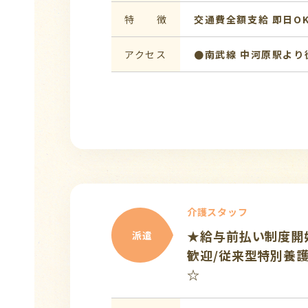
特 徴
交通費全額支給
即日O
アクセス
●南武線 中河原駅より
介護スタッフ
★給与前払い制度開始
派遣
歓迎/従来型特別養護
☆