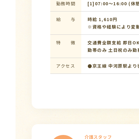
勤務時間
[1]07:00〜16:00 (休
給 与
時給 1,610円
※資格や経験により変
特 徴
交通費全額支給
即日O
勤帯のみ
土日祝のみ勤
アクセス
●京王線 中河原駅より
介護スタッフ