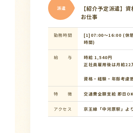
【紹介予定派遣】資
派遣
お仕事
勤務時間
[1]07:00〜16:00 (休
時間)
給 与
時給 1,540円
正社員雇用後は月給22
資格・経験・年齢考慮
特 徴
交通費全額支給
即日O
アクセス
京王線「中河原駅」より