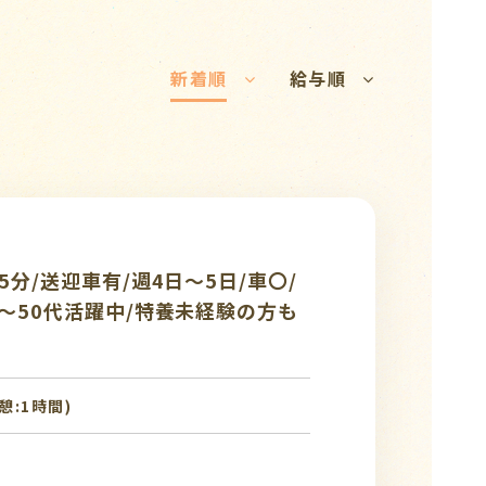
新着順
給与順
分/送迎車有/週4日～5日/車〇/
～50代活躍中/特養未経験の方も
休憩:1時間)