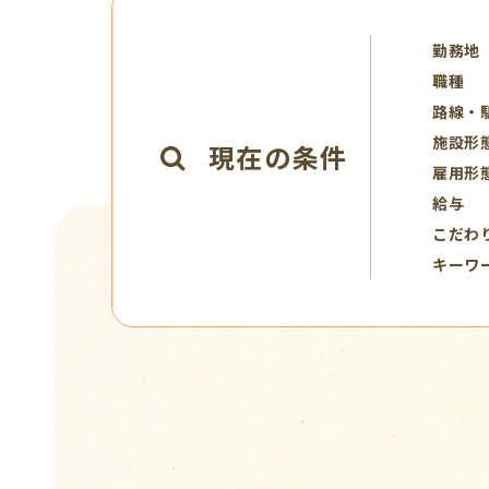
勤務地
職種
路線・
施設形
現在の条件
雇用形
給与
こだわ
キーワ