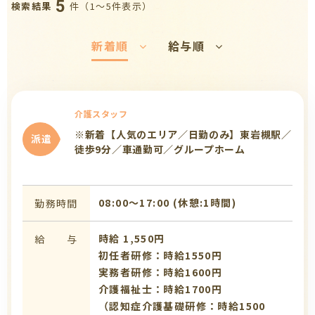
5
件（1〜5件表示）
検索結果
新着順
給与順
介護スタッフ
※新着【人気のエリア／日勤のみ】東岩槻駅／
派遣
徒歩9分／車通勤可／グループホーム
08:00〜17:00 (休憩:1時間)
勤務時間
時給 1,550円
給 与
初任者研修：時給1550円
実務者研修：時給1600円
介護福祉士：時給1700円
（認知症介護基礎研修：時給1500