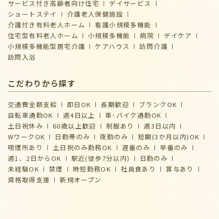
サービス付き高齢者向け住宅
デイサービス
ショートステイ
介護⽼⼈保健施設
介護付き有料老人ホーム
看護小規模多機能
住宅型有料老人ホーム
小規模多機能
病院
デイケア
⼩規模多機能型居宅介護
ケアハウス
訪問介護
訪問入浴
こだわりから探す
交通費全額支給
即日OK
長期歓迎
ブランクOK
自転車通勤OK
週4日以上
車･バイク通勤OK
土日祝休み
60歳以上歓迎
制服あり
週3日以内
WワークOK
日勤帯のみ
夜勤のみ
短期(3か月以内)OK
喫煙所あり
土日祝のみ勤務OK
遅番のみ
早番のみ
週1、2日からOK
駅近(徒歩7分以内)
日勤のみ
未経験OK
禁煙
時短勤務OK
社員食あり
賞与あり
資格取得支援
新規オープン