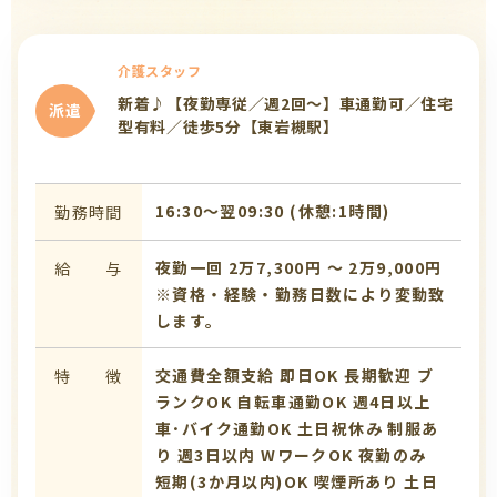
介護スタッフ
新着♪【夜勤専従／週2回～】車通勤可／住宅
派遣
型有料／徒歩5分【東岩槻駅】
16:30〜翌09:30 (休憩:1時間)
勤務時間
夜勤一回 2万7,300円 〜 2万9,000円
給 与
※資格・経験・勤務日数により変動致
します。
交通費全額支給
即日OK
長期歓迎
ブ
特 徴
ランクOK
自転車通勤OK
週4日以上
車･バイク通勤OK
土日祝休み
制服あ
り
週3日以内
WワークOK
夜勤のみ
短期(3か月以内)OK
喫煙所あり
土日