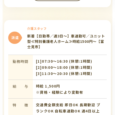
介護スタッフ
新着【日勤帯／週3日～】車通勤可／ユニット
派遣
型≪特別養護老人ホーム≫時給1500円～【富
士見市】
[1]07:30〜16:30 (休憩:1時間)
勤務時間
[2]09:00〜18:00 (休憩:1時間)
[3]11:30〜20:30 (休憩:1時間)
時給 1,500円
給 与
※資格・経験により変動有
交通費全額支給
即日OK
長期歓迎
ブ
特 徴
ランクOK
自転車通勤OK
週4日以上