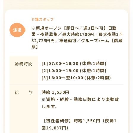
介護スタッフ
※新規オープン【即日～／週3日～可】日勤
派遣
帯・夜勤募集／最大時給1700円／最大夜勤1回
32,725円円／車通勤可／グループzーム【鶴瀬
駅】
[1]07:30〜16:30 (休憩:1時間)
勤務時間
[2]10:00〜19:00 (休憩:1時間)
[3]16:00〜翌10:00 (休憩:2時間)
時給 1,550円
給 与
※資格・経験・勤務日数により変動致
します。
【初任者研修】時給1,550円（夜勤1
回29,837円）