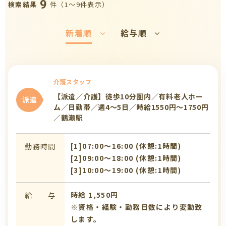
9
件（1〜9件表示）
検索結果
新着順
給与順
介護スタッフ
【派遣／介護】徒歩10分圏内／有料老人ホー
派遣
ム／日勤帯／週4～5日／時給1550円～1750円
／鶴瀬駅
[1]07:00〜16:00 (休憩:1時間)
勤務時間
[2]09:00〜18:00 (休憩:1時間)
[3]10:00〜19:00 (休憩:1時間)
時給 1,550円
給 与
※資格・経験・勤務日数により変動致
します。