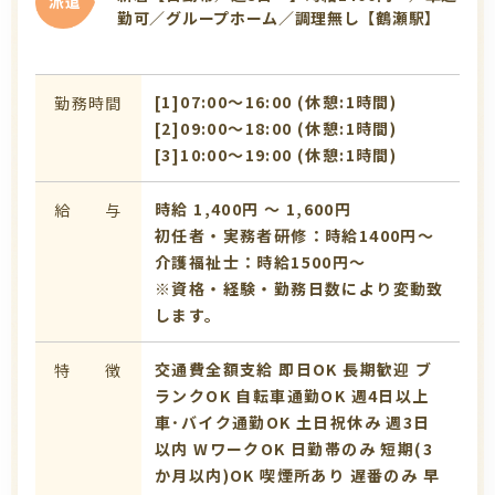
派遣
勤可／グループホーム／調理無し【鶴瀬駅】
[1]07:00〜16:00 (休憩:1時間)
勤務時間
[2]09:00〜18:00 (休憩:1時間)
[3]10:00〜19:00 (休憩:1時間)
時給 1,400円 〜 1,600円
給 与
初任者・実務者研修：時給1400円～
介護福祉士：時給1500円～
※資格・経験・勤務日数により変動致
します。
交通費全額支給
即日OK
長期歓迎
ブ
特 徴
ランクOK
自転車通勤OK
週4日以上
車･バイク通勤OK
土日祝休み
週3日
以内
WワークOK
日勤帯のみ
短期(3
か月以内)OK
喫煙所あり
遅番のみ
早