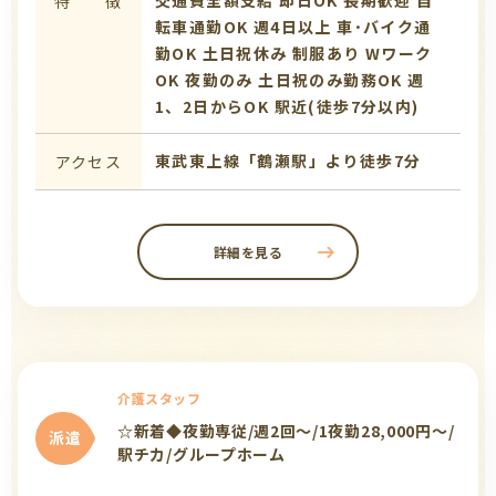
特 徴
転車通勤OK
週4日以上
車･バイク通
勤OK
土日祝休み
制服あり
Wワーク
OK
夜勤のみ
土日祝のみ勤務OK
週
1、2日からOK
駅近(徒歩7分以内)
東武東上線「鶴瀬駅」より徒歩7分
アクセス
詳細を見る
介護スタッフ
☆新着◆夜勤専従/週2回～/1夜勤28,000円～/
派遣
駅チカ/グループホーム