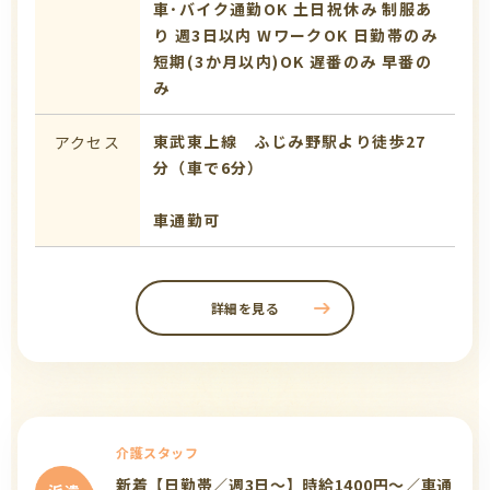
車･バイク通勤OK
土日祝休み
制服あ
り
週3日以内
WワークOK
日勤帯のみ
短期(3か月以内)OK
遅番のみ
早番の
み
東武東上線 ふじみ野駅より徒歩27
アクセス
分（車で6分）
車通勤可
詳細を見る
介護スタッフ
新着【日勤帯／週3日～】時給1400円～／車通