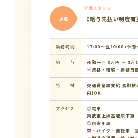
介護スタッフ
《給与先払い制度有
派遣
勤務時間
17:00〜翌10:00 (休憩
給 与
夜勤一回 3万円 〜 3万1
※資格・経験・勤務日
特 徴
交通費全額支給
長期歓
内)OK
アクセス
◎電車
東武東上線高坂駅下車
◎自家用車
車・バイク・自転車 