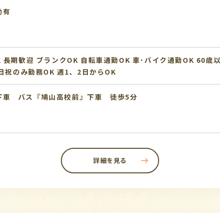
動有
K
長期歓迎
ブランクOK
自転車通勤OK
車･バイク通勤OK
60歳
日祝のみ勤務OK
週1、2日からOK
下車 バス『鳩山高校前』下車 徒歩5分
詳細を見る