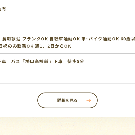
動有
K
長期歓迎
ブランクOK
自転車通勤OK
車･バイク通勤OK
60歳
日祝のみ勤務OK
週1、2日からOK
下車 バス『鳩山高校前』下車 徒歩5分
詳細を見る