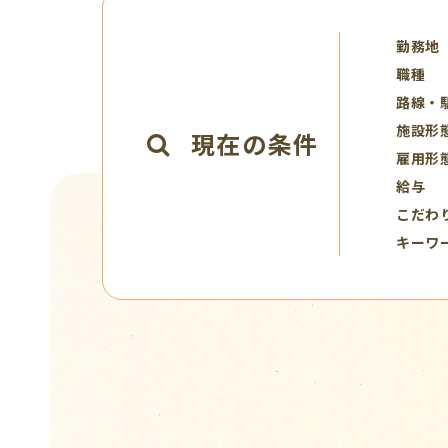
勤務地
職種
路線・
施設形
現在の条件
雇用形
給与
こだわ
キーワ