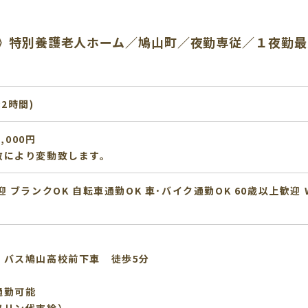
》特別養護老人ホーム／鳩山町／夜勤専従／１夜勤最大
:2時間)
,000円
数により変動致します。
迎
ブランクOK
自転車通勤OK
車･バイク通勤OK
60歳以上歓迎
 バス鳩山高校前下車 徒歩5分
通勤可能