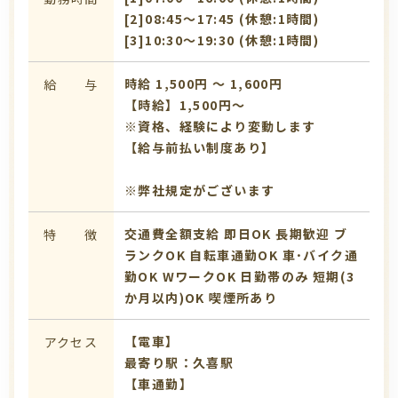
[2]08:45〜17:45 (休憩:1時間)
[3]10:30〜19:30 (休憩:1時間)
時給 1,500円 〜 1,600円
給 与
【時給】1,500円～
※資格、経験により変動します
【給与前払い制度あり】
※弊社規定がございます
交通費全額支給
即日OK
長期歓迎
ブ
特 徴
ランクOK
自転車通勤OK
車･バイク通
勤OK
WワークOK
日勤帯のみ
短期(3
か月以内)OK
喫煙所あり
【電車】
アクセス
最寄り駅：久喜駅
【車通勤】