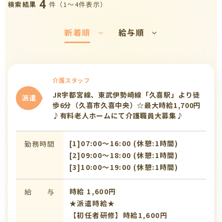
4
件（1〜4件表示）
検索結果
新着順
給与順
介護スタッフ
JR宇都宮線、東武伊勢崎線「久喜駅」より徒
派遣
歩6分（久喜市久喜中央）☆最大時給1,700円
♪有料老人ホームにて介護職員大募集♪
[1]07:00〜16:00 (休憩:1時間)
勤務時間
[2]09:00〜18:00 (休憩:1時間)
[3]10:00〜19:00 (休憩:1時間)
時給 1,600円
給 与
★派遣時給★
【初任者研修】時給1,600円