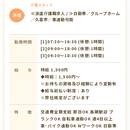
介護スタッフ
≪派遣介護職求人♪≫日勤帯／グループホーム
派遣
／久喜市／車通勤可能
[1]07:30〜16:30 (休憩:1時間)
勤務時間
[2]09:00〜18:00 (休憩:1時間)
[3]09:30〜18:30 (休憩:1時間)
時給 1,500円
給 与
◆時給：1,500円～
※お持ちの資格及び経験により変動有
◆給与前払い制度：あり
※弊社規定がございます
交通費全額支給
即日OK
長期歓迎
ブ
特 徴
ランクOK
自転車通勤OK
週4日以上
車･バイク通勤OK
WワークOK
日勤帯