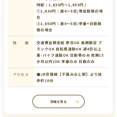
時給：1,630円～1,650円♪
①1,630円：週4～5日/専従勤務の場
合
➁1,650円：週4～5日/早番+日勤勤
務の場合
交通費全額支給
即日OK
長期歓迎
ブ
特 徴
ランクOK
自転車通勤OK
週4日以上
車･バイク通勤OK
日勤帯のみ
短期(3
か月以内)OK
早番のみ
日勤のみ
●JR京葉線【千葉みなと駅】より徒
アクセス
歩約10分
詳細を見る