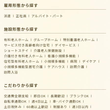
雇用形態から探す
派遣
正社員
アルバイト・パート
施設形態から探す
有料老人ホーム
グループホーム
特別養護老人ホーム
サービス付き高齢者向け住宅
デイサービス
ショートステイ
介護⽼⼈保健施設
介護付き有料老人ホーム
看護小規模多機能
住宅型有料老人ホーム
小規模多機能
病院
デイケア
⼩規模多機能型居宅介護
ケアハウス
訪問介護
訪問入浴
こだわりから探す
交通費全額支給
即日OK
長期歓迎
ブランクOK
自転車通勤OK
週4日以上
車･バイク通勤OK
土日祝休み
60歳以上歓迎
制服あり
週3日以内