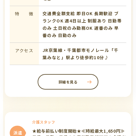
交通費全額支給
即日OK
長期歓迎
ブ
特 徴
ランクOK
週4日以上
制服あり
日勤帯
のみ
土日祝のみ勤務OK
遅番のみ
早
番のみ
日勤のみ
JR京葉線・千葉都市モノレール「千
アクセス
葉みなと」駅より徒歩約10分♪
詳細を見る
介護スタッフ
★給与前払い制度開始★≪時給最大1,650円≫
派遣