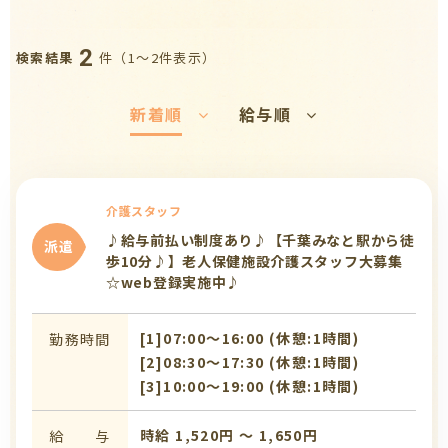
2
件（1〜2件表示）
検索結果
新着順
給与順
介護スタッフ
♪給与前払い制度あり♪【千葉みなと駅から徒
派遣
歩10分♪】老人保健施設介護スタッフ大募集
☆web登録実施中♪
[1]07:00〜16:00 (休憩:1時間)
勤務時間
[2]08:30〜17:30 (休憩:1時間)
[3]10:00〜19:00 (休憩:1時間)
時給 1,520円 〜 1,650円
給 与