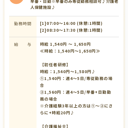
早番・日勤※早番のみ専従勤務相談可♪介護老
人保健施設♪
[1]07:00〜16:00 (休憩:1時間)
勤務時間
[2]08:30〜17:30 (休憩:1時間)
時給 1,540円 〜 1,650円
給 与
≪時給：1,540円～1,650円≫
【初任者研修】
時給：1,540円～1,580円♪
①1,540円：週4～5日/専従勤務の場
合
➁1,560円：週4～5日/早番+日勤勤
務の場合
※介護経験3年以上の方は①～➁にさ
らに+時給20円♪
【介護福祉士】