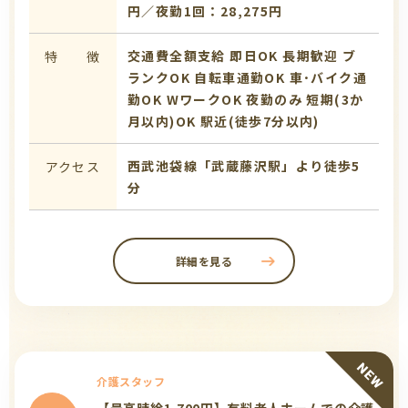
円／夜勤1回：28,275円
交通費全額支給
即日OK
長期歓迎
ブ
特 徴
ランクOK
自転車通勤OK
車･バイク通
勤OK
WワークOK
夜勤のみ
短期(3か
月以内)OK
駅近(徒歩7分以内)
西武池袋線「武蔵藤沢駅」より徒歩5
アクセス
分
詳細を見る
介護スタッフ
【最高時給1,700円】有料老人ホームでの介護