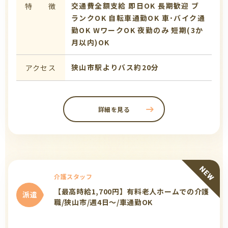
交通費全額支給
即日OK
長期歓迎
ブ
特 徴
ランクOK
自転車通勤OK
車･バイク通
勤OK
WワークOK
夜勤のみ
短期(3か
月以内)OK
狭山市駅よりバス約20分
アクセス
詳細を見る
介護スタッフ
【最高時給1,700円】有料老人ホームでの介護
派遣
職/狭山市/週4日～/車通勤OK