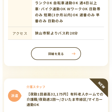
ランクOK
自転車通勤OK
週4日以上
車･バイク通勤OK
WワークOK
日勤帯
のみ
短期(3か月以内)OK
遅番のみ
早
番のみ
日勤のみ
狭山市駅よりバス約20分
アクセス
詳細を見る
介護スタッフ
【夜勤1回最高32,175円】有料老人ホームでの
派遣
介護職/夜勤週2回～/さいたま市緑区/マイカー
通勤OK