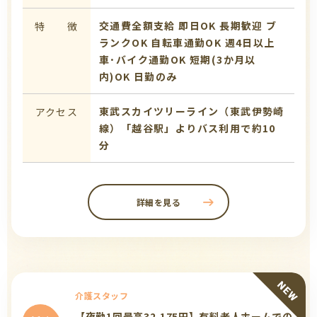
交通費全額支給
即日OK
長期歓迎
ブ
特 徴
ランクOK
自転車通勤OK
週4日以上
車･バイク通勤OK
短期(3か月以
内)OK
日勤のみ
東武スカイツリーライン（東武伊勢崎
アクセス
線）「越谷駅」よりバス利用で約10
分
詳細を見る
介護スタッフ
【夜勤1回最高32,175円】有料老人ホームでの