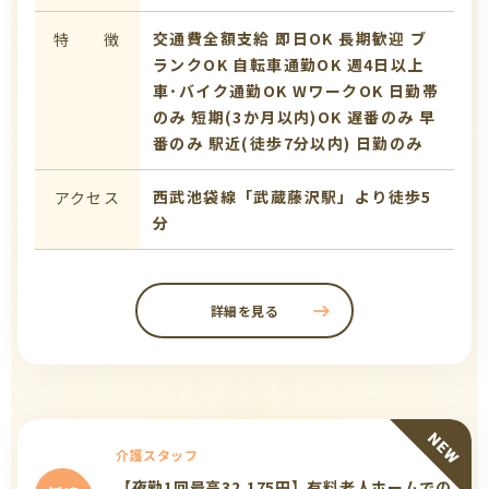
交通費全額支給
即日OK
長期歓迎
ブ
特 徴
ランクOK
自転車通勤OK
週4日以上
車･バイク通勤OK
WワークOK
日勤帯
のみ
短期(3か月以内)OK
遅番のみ
早
番のみ
駅近(徒歩7分以内)
日勤のみ
西武池袋線「武蔵藤沢駅」より徒歩5
アクセス
分
詳細を見る
介護スタッフ
【夜勤1回最高32,175円】有料老人ホームでの