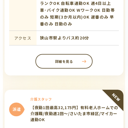
ランクOK
自転車通勤OK
週4日以上
車･バイク通勤OK
WワークOK
日勤帯
のみ
短期(3か月以内)OK
遅番のみ
早
番のみ
日勤のみ
狭山市駅よりバス約20分
アクセス
詳細を見る
介護スタッフ
【夜勤1回最高32,175円】有料老人ホームでの
派遣
介護職/夜勤週2回～/さいたま市緑区/マイカー
通勤OK