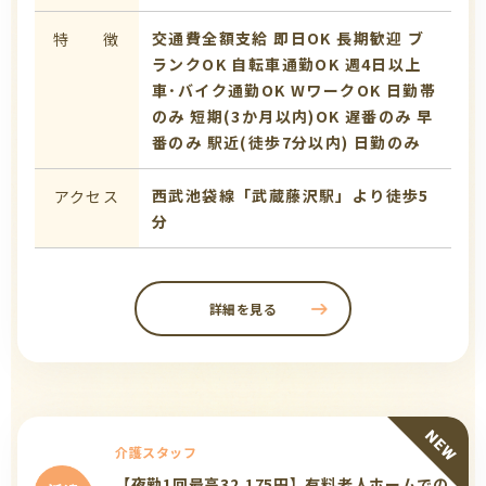
交通費全額支給
即日OK
長期歓迎
ブ
特 徴
ランクOK
自転車通勤OK
週4日以上
車･バイク通勤OK
WワークOK
日勤帯
のみ
短期(3か月以内)OK
遅番のみ
早
番のみ
駅近(徒歩7分以内)
日勤のみ
西武池袋線「武蔵藤沢駅」より徒歩5
アクセス
分
詳細を見る
介護スタッフ
【夜勤1回最高32,175円】有料老人ホームでの