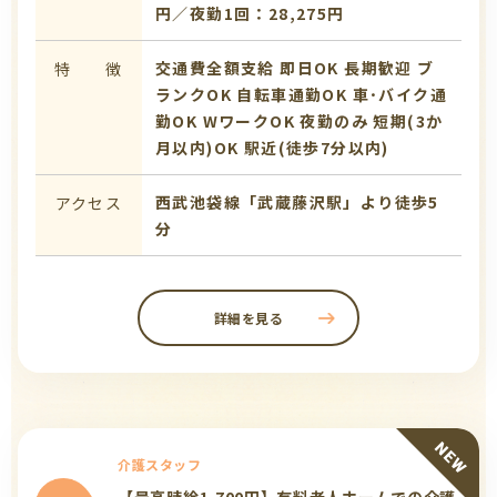
円／夜勤1回：28,275円
交通費全額支給
即日OK
長期歓迎
ブ
特 徴
ランクOK
自転車通勤OK
車･バイク通
勤OK
WワークOK
夜勤のみ
短期(3か
月以内)OK
駅近(徒歩7分以内)
西武池袋線「武蔵藤沢駅」より徒歩5
アクセス
分
詳細を見る
介護スタッフ
【最高時給1,700円】有料老人ホームでの介護