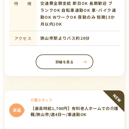
交通費全額支給
即日OK
長期歓迎
ブ
特 徴
ランクOK
自転車通勤OK
車･バイク通
勤OK
WワークOK
夜勤のみ
短期(3か
月以内)OK
狭山市駅よりバス約20分
アクセス
詳細を見る
介護スタッフ
【最高時給1,700円】有料老人ホームでの介護
派遣
職/狭山市/週4日～/車通勤OK