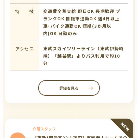
交通費全額支給
即日OK
長期歓迎
ブ
特 徴
ランクOK
自転車通勤OK
週4日以上
車･バイク通勤OK
短期(3か月以
内)OK
日勤のみ
東武スカイツリーライン（東武伊勢崎
アクセス
線）「越谷駅」よりバス利用で約10
分
詳細を見る
介護スタッフ
【夜勤1回最高32,175円】有料老人ホームでの