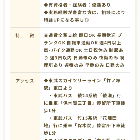
◆有資格者・経験者：優遇あり
◆実務経験が豊富な方は、相談により
時給UPになる事も◎
交通費全額支給
即日OK
長期歓迎
ブ
特 徴
ランクOK
自転車通勤OK
週4日以上
車･バイク通勤OK
土日祝休み
制服あ
り
週3日以内
日勤帯のみ
夜勤のみ
喫
煙所あり
遅番のみ
早番のみ
日勤のみ
◆東武スカイツリーライン「竹ノ塚
アクセス
駅」東口より
・東武バス 綾24系統「綾瀬」行
に乗車「保木間三丁目」停留所下車徒
歩1分
・東武バス 竹15系統「花畑団
地」行に乗車「保木間」停留所下車徒
歩1分