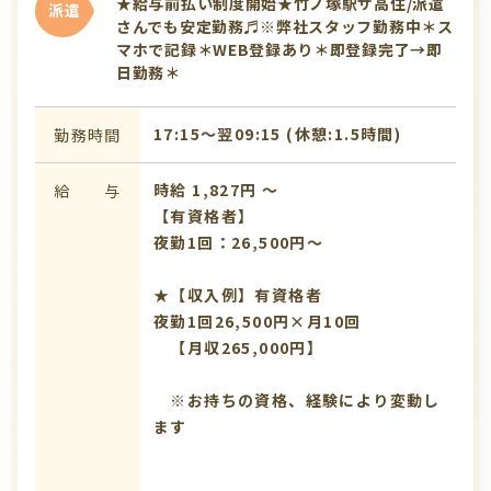
★給与前払い制度開始★竹ノ塚駅サ高住/派遣
派遣
さんでも安定勤務♬※弊社スタッフ勤務中＊ス
マホで記録＊WEB登録あり＊即登録完了→即
日勤務＊
17:15〜翌09:15 (休憩:1.5時間)
勤務時間
時給 1,827円 〜
給 与
【有資格者】
夜勤1回：26,500円～
★【収入例】有資格者
夜勤1回26,500円×月10回
【月収265,000円】
※お持ちの資格、経験により変動し
ます