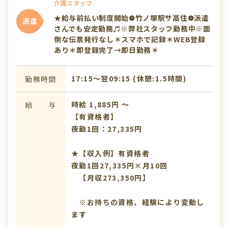
介護スタッフ
★給与前払い制度開始❁竹ノ塚駅サ高住❁派遣
派遣
さんでも安定勤務♬※弊社スタッフ勤務中※面
倒な伝票発行なし＊スマホで記録＊WEB登録
あり＊即登録完了→即日勤務＊
17:15〜翌09:15 (休憩:1.5時間)
勤務時間
時給 1,885円 〜
給 与
【有資格者】
夜勤1回：27,335円
★【収入例】有資格者
夜勤1回27,335円×月10回
【月収273,350円】
※お持ちの資格、経験により変動し
ます