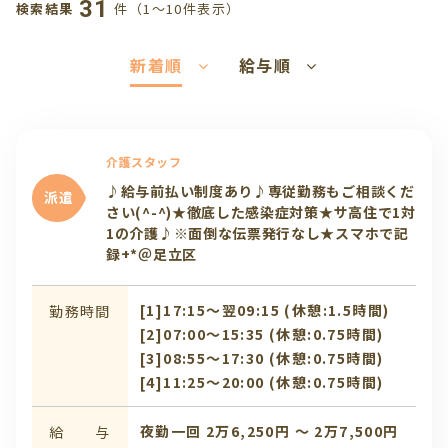
31
件（1〜10件表示）
検索結果
新着順
給与順
介護スタッフ
♪給与前払い制度あり♪専従勤務もご相談くだ
派遣
さい(^-^)★徹底した感染症対策★サ高住で1対
1の介護♪※面倒な伝票発行なし★スマホで記
録+*＠足立区
[1]17:15〜翌09:15 (休憩:1.5時間)
勤務時間
[2]07:00〜15:35 (休憩:0.75時間)
[3]08:55〜17:30 (休憩:0.75時間)
[4]11:25〜20:00 (休憩:0.75時間)
夜勤一回 2万6,250円 〜 2万7,500円
給 与