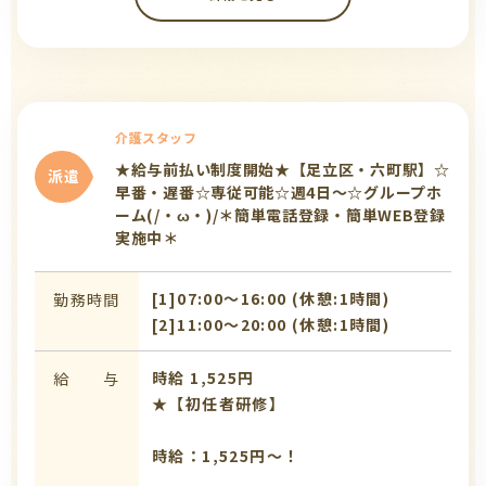
介護スタッフ
★給与前払い制度開始★【足立区・六町駅】☆
派遣
早番・遅番☆専従可能☆週4日～☆グループホ
ーム(/・ω・)/＊簡単電話登録・簡単WEB登録
実施中＊
[1]07:00〜16:00 (休憩:1時間)
勤務時間
[2]11:00〜20:00 (休憩:1時間)
時給 1,525円
給 与
★【初任者研修】
時給：1,525円～！