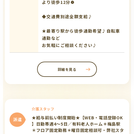
より徒歩12分❁
◆交通費別途全額支給♪
★最寄り駅から徒歩通勤希望♪自転車
通勤など
お気軽にご相談ください♪
詳細を見る
介護スタッフ
★給与前払い制度開始★【WEB・電話登録OK
派遣
】日勤帯週4～5日／有料老人ホーム＊梅島駅
＊フロア固定勤務＊曜日固定相談可・弊社スタ