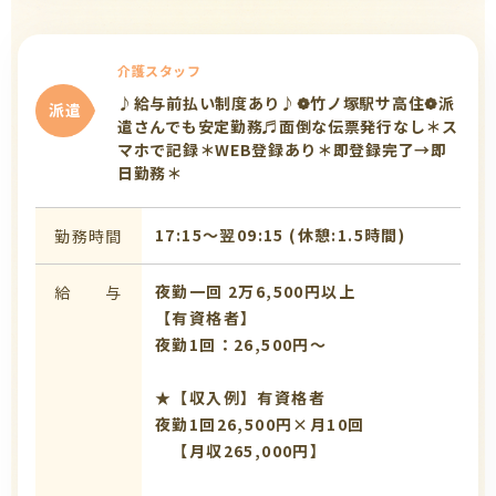
介護スタッフ
♪給与前払い制度あり♪❁竹ノ塚駅サ高住❁派
派遣
遣さんでも安定勤務♬面倒な伝票発行なし＊ス
マホで記録＊WEB登録あり＊即登録完了→即
日勤務＊
17:15〜翌09:15 (休憩:1.5時間)
勤務時間
夜勤一回 2万6,500円以上
給 与
【有資格者】
夜勤1回：26,500円～
★【収入例】有資格者
夜勤1回26,500円×月10回
【月収265,000円】