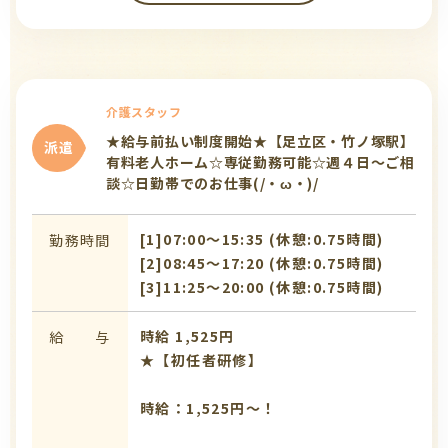
介護スタッフ
★給与前払い制度開始★【足立区・竹ノ塚駅】
派遣
有料老人ホーム☆専従勤務可能☆週４日～ご相
談☆日勤帯でのお仕事(/・ω・)/
[1]07:00〜15:35 (休憩:0.75時間)
勤務時間
[2]08:45〜17:20 (休憩:0.75時間)
[3]11:25〜20:00 (休憩:0.75時間)
時給 1,525円
給 与
★【初任者研修】
時給：1,525円～！