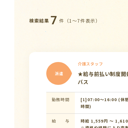
7
検索結果
件（1〜7件表示）
介護スタッフ
★給与前払い制度開
派遣
バス
勤務時間
[1]07:00〜16:00 (休
時間)
給 与
時給 1,559円 〜 1,61
※資格や経験により変