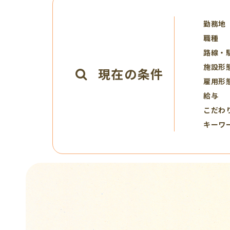
勤務地
職種
路線・
施設形
現在の条件
雇用形
給与
こだわ
キーワ