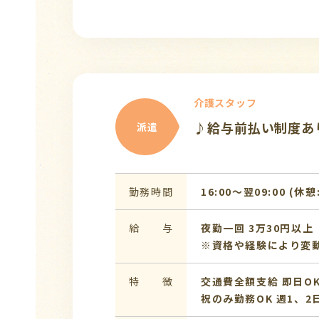
介護スタッフ
♪給与前払い制度あり
派遣
勤務時間
16:00〜翌09:00 (休憩
給 与
夜勤一回 3万30円以上
※資格や経験により変
特 徴
交通費全額支給
即日O
祝のみ勤務OK
週1、2