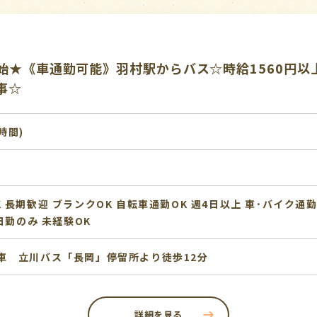
始★《車通勤可能》羽村駅からバス☆時給1560円以
事☆
1時間)
K
長期歓迎
ブランクOK
自転車通勤OK
週4日以上
車･バイク通勤
日勤のみ
未経験OK
車 立川バス「長岡」停留所より徒歩12分
詳細を見る