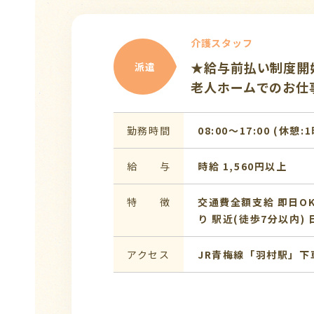
介護スタッフ
★給与前払い制度開
派遣
老人ホームでのお仕
勤務時間
08:00〜17:00 (休憩:
給 与
時給 1,560円以上
特 徴
交通費全額支給
即日O
り
駅近(徒歩7分以内)
アクセス
JR青梅線「羽村駅」下