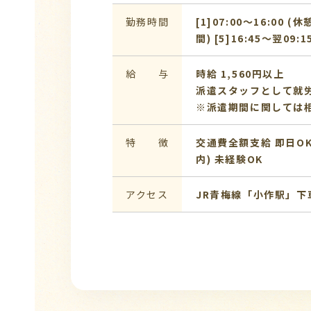
勤務時間
[1]07:00〜16:00 (休
間) [5]16:45〜翌09:
給 与
時給 1,560円以上
派遣スタッフとして就
※派遣期間に関しては
特 徴
交通費全額支給
即日O
内)
未経験OK
アクセス
JR青梅線「小作駅」