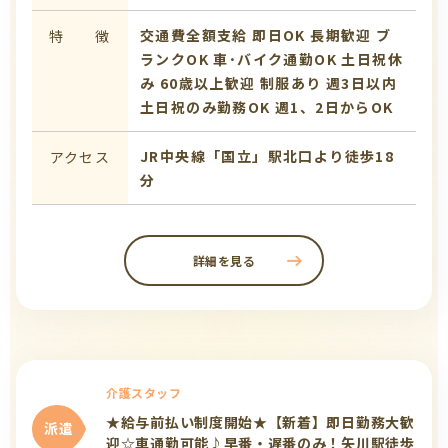
交通費全額支給
即日OK
長期歓迎
ブ
特 徴
ランクOK
車･バイク通勤OK
土日祝休
み
60歳以上歓迎
制服あり
週3日以内
土日祝のみ勤務OK
週1、2日からOK
JR中央線「国立」駅北口より徒歩18
アクセス
分
詳細を見る
介護スタッフ
★給与前払い制度開始★【新着】即日勤務大歓
派遣
迎☆車通勤可能♪早番・遅番のみ！矢川駅徒歩