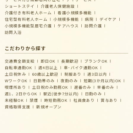
ショートステイ
介護⽼⼈保健施設
介護付き有料老人ホーム
看護小規模多機能
住宅型有料老人ホーム
小規模多機能
病院
デイケア
⼩規模多機能型居宅介護
ケアハウス
訪問介護
訪問入浴
こだわりから探す
交通費全額支給
即日OK
長期歓迎
ブランクOK
自転車通勤OK
週4日以上
車･バイク通勤OK
土日祝休み
60歳以上歓迎
制服あり
週3日以内
WワークOK
日勤帯のみ
夜勤のみ
短期(3か月以内)OK
喫煙所あり
土日祝のみ勤務OK
遅番のみ
早番のみ
週1、2日からOK
駅近(徒歩7分以内)
日勤のみ
未経験OK
禁煙
時短勤務OK
社員食あり
賞与あり
資格取得支援
新規オープン