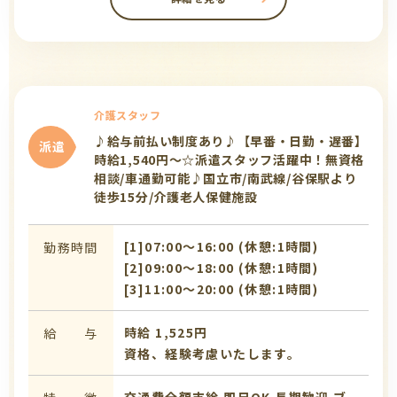
介護スタッフ
♪給与前払い制度あり♪【早番・日勤・遅番】
派遣
時給1,540円～☆派遣スタッフ活躍中！無資格
相談/車通勤可能♪国立市/南武線/谷保駅より
徒歩15分/介護老人保健施設
[1]07:00〜16:00 (休憩:1時間)
勤務時間
[2]09:00〜18:00 (休憩:1時間)
[3]11:00〜20:00 (休憩:1時間)
時給 1,525円
給 与
資格、経験考慮いたします。
交通費全額支給
即日OK
長期歓迎
ブ