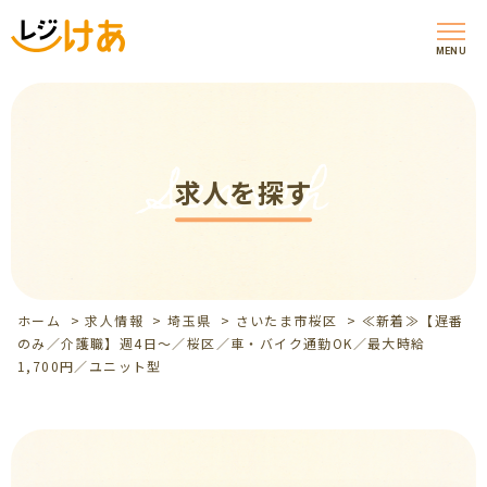
MENU
Search
求人を探す
ホーム
>
求人情報
>
埼玉県
>
さいたま市桜区
>
≪新着≫【遅番
のみ／介護職】週4日～／桜区／車・バイク通勤OK／最大時給
1,700円／ユニット型