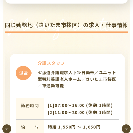
Job Information
同じ勤務地（さいたま市桜区）の求人・仕事情報
介護スタッフ
≪派遣介護職求人♪≫日勤帯／ユニット
派遣
型特別養護老人ホーム／さいたま市桜区
／車通勤可能
[1]07:00〜16:00 (休憩:1時間)
勤務時間
[2]11:00〜20:00 (休憩:1時間)
時給 1,550円 〜 1,650円
給 与