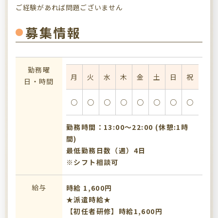
ご経験があれば問題ございません
募集情報
勤務曜
月
火
水
木
金
土
日
祝
日・時間
○
○
○
○
○
○
○
○
勤務時間：13:00〜22:00 (休憩:1時
間)
最低勤務日数（週）4日
※シフト相談可
給与
時給 1,600円
★派遣時給★
【初任者研修】時給1,600円