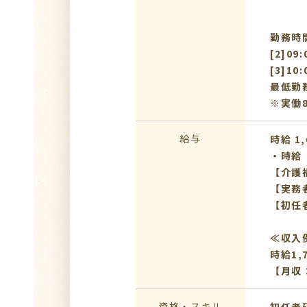
勤務時間：
[2]09
[3]10
最低勤
※実働
給与
時給 1,
・時給
【介護
【実務
【初任
≪収入
時給1,
【月収：
資格・スキル