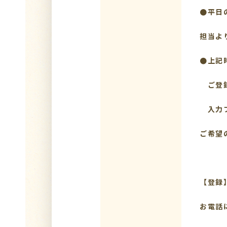
●平日
担当よ
●上記
ご登録
入力フ
ご希望
【登録
お電話