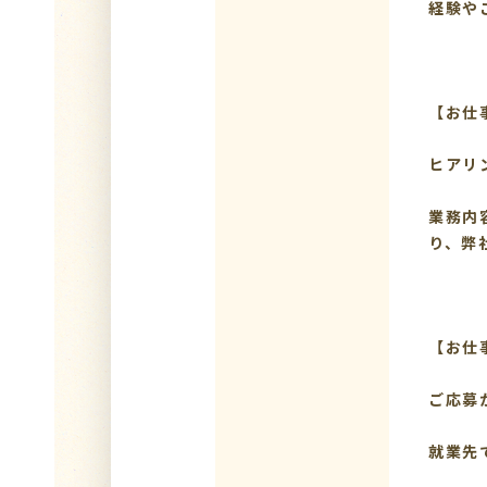
経験や
【お仕
ヒアリ
業務内
り、弊
【お仕
ご応募
就業先