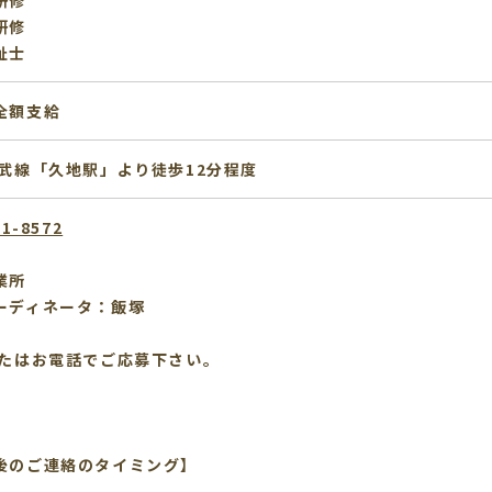
研修
研修
祉士
全額支給
南武線「久地駅」より徒歩12分程度
11-8572
業所
ーディネータ：飯塚
またはお電話でご応募下さい。
後のご連絡のタイミング】