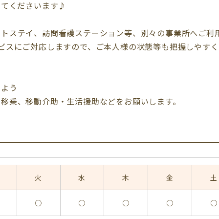
してくださいます♪
ートステイ、訪問看護ステーション等、別々の事業所へご利
ビスにご対応しますので、ご本人様の状態等も把握しやすく
るよう
・移乗、移動介助・生活援助などをお願いします。
火
水
木
金
土
○
○
○
○
○