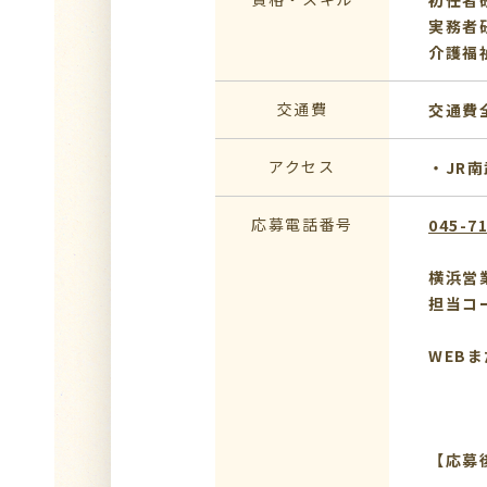
初任者
実務者
介護福
交通費
交通費
アクセス
・JR
応募電話番号
045-7
横浜営
担当コ
WEB
【応募