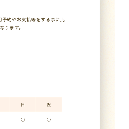
用予約やお支払等をする事に比
なります。
日
祝
○
○