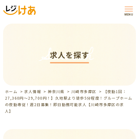
MENU
Search
求人を探す
ホーム
>
求人情報
>
神奈川県
>
川崎市多摩区
>
【夜勤1回：
27,360円～29,700円！】久地駅より徒歩5分程度！グループホーム
の夜勤専従！週2日募集！即日勤務可能求人【川崎市多摩区の求
人】