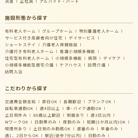
派遣
正社員
アルバイト・パート
施設形態から探す
有料老人ホーム
グループホーム
特別養護老人ホーム
サービス付き高齢者向け住宅
デイサービス
ショートステイ
介護⽼⼈保健施設
介護付き有料老人ホーム
看護小規模多機能
住宅型有料老人ホーム
小規模多機能
病院
デイケア
⼩規模多機能型居宅介護
ケアハウス
訪問介護
訪問入浴
こだわりから探す
交通費全額支給
即日OK
長期歓迎
ブランクOK
自転車通勤OK
週4日以上
車･バイク通勤OK
土日祝休み
60歳以上歓迎
制服あり
週3日以内
WワークOK
日勤帯のみ
夜勤のみ
短期(3か月以内)OK
喫煙所あり
土日祝のみ勤務OK
遅番のみ
早番のみ
週1、2日からOK
駅近(徒歩7分以内)
日勤のみ