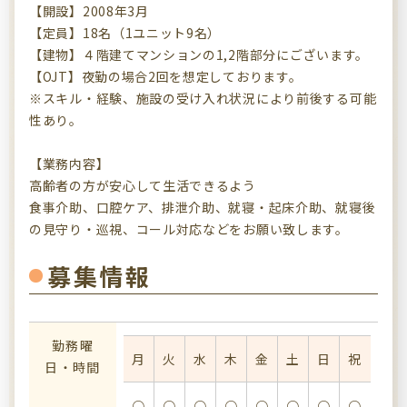
【開設】2008年3月
【定員】18名（1ユニット9名）
【建物】４階建てマンションの1,2階部分にございます。
【OJT】夜勤の場合2回を想定しております。
※スキル・経験、施設の受け入れ状況により前後する可能
性あり。
【業務内容】
高齢者の方が安心して生活できるよう
食事介助、口腔ケア、排泄介助、就寝・起床介助、就寝後
の見守り・巡視、コール対応などをお願い致します。
募集情報
勤務曜
月
火
水
木
金
土
日
祝
日・時間
○
○
○
○
○
○
○
○