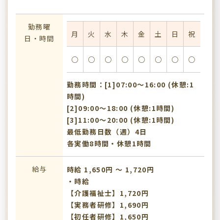
勤務曜
月
火
水
木
金
土
日
祝
日・時間
○
○
○
○
○
○
○
○
勤務時間：[1]07:00〜16:00 (休憩:1
時間)
[2]09:00〜18:00 (休憩:1時間)
[3]11:00〜20:00 (休憩:1時間)
最低勤務日数（週）4日
各実働8時間・休憩1時間
給与
時給 1,650円 〜 1,720円
・時給
【介護福祉士】1,720円
【実務者研修】1,690円
【初任者研修】1,650円