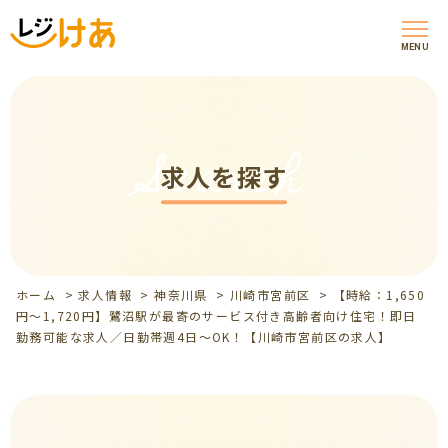
MENU
Search
求人を探す
ホーム
>
求人情報
>
神奈川県
>
川崎市宮前区
>
【時給：1,650
円～1,720円】鷺沼駅が最寄のサービス付き高齢者向け住宅！即日
勤務可能な求人／日勤帯週4日～OK！【川崎市宮前区の求人】