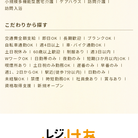
⼩規模多機能型居宅介護
ケアハウス
訪問介護
訪問入浴
こだわりから探す
交通費全額支給
即日OK
長期歓迎
ブランクOK
自転車通勤OK
週4日以上
車･バイク通勤OK
土日祝休み
60歳以上歓迎
制服あり
週3日以内
WワークOK
日勤帯のみ
夜勤のみ
短期(3か月以内)OK
喫煙所あり
土日祝のみ勤務OK
遅番のみ
早番のみ
週1、2日からOK
駅近(徒歩7分以内)
日勤のみ
未経験OK
禁煙
時短勤務OK
社員食あり
賞与あり
資格取得支援
新規オープン