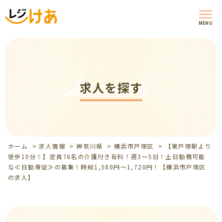
MENU
Search
求人を探す
ホーム
>
求人情報
>
神奈川県
>
横浜市戸塚区
>
【東戸塚駅より
徒歩10分！】定員76名の介護付き有料！週3～5日！土日勤務可能
な≪日勤専従≫の募集！時給1,580円～1,720円！【横浜市戸塚区
の求人】