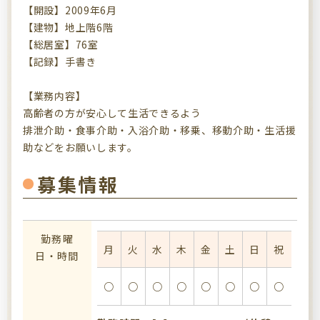
【開設】2009年6月
【建物】地上階6階
【総居室】76室
【記録】手書き
【業務内容】
高齢者の方が安心して生活できるよう
排泄介助・食事介助・入浴介助・移乗、移動介助・生活援
助などをお願いします。
募集情報
勤務曜
月
火
水
木
金
土
日
祝
日・時間
○
○
○
○
○
○
○
○