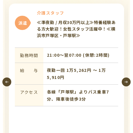
介護スタッフ
≪準夜勤 / 月収30万円以上≫特養経験あ
派遣
る方大歓迎！女性スタッフ活躍中！≪横
浜市戸塚区・戸塚駅≫
21:00〜翌07:00 (休憩:2時間)
勤務時間
夜勤一回 1万5,262円 〜 1万
給 与
5,910円
各線「戸塚駅」よりバス乗車7
アクセス
分、降車後徒歩3分