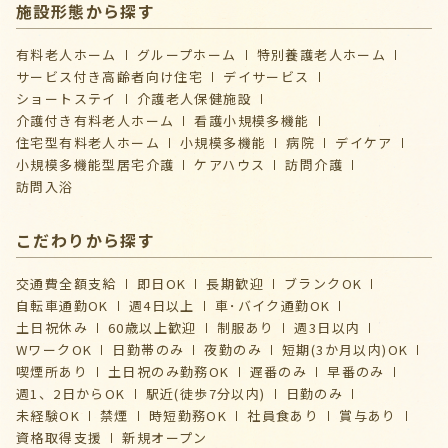
施設形態から探す
有料老人ホーム
グループホーム
特別養護老人ホーム
サービス付き高齢者向け住宅
デイサービス
ショートステイ
介護⽼⼈保健施設
介護付き有料老人ホーム
看護小規模多機能
住宅型有料老人ホーム
小規模多機能
病院
デイケア
⼩規模多機能型居宅介護
ケアハウス
訪問介護
訪問入浴
こだわりから探す
交通費全額支給
即日OK
長期歓迎
ブランクOK
自転車通勤OK
週4日以上
車･バイク通勤OK
土日祝休み
60歳以上歓迎
制服あり
週3日以内
WワークOK
日勤帯のみ
夜勤のみ
短期(3か月以内)OK
喫煙所あり
土日祝のみ勤務OK
遅番のみ
早番のみ
週1、2日からOK
駅近(徒歩7分以内)
日勤のみ
未経験OK
禁煙
時短勤務OK
社員食あり
賞与あり
資格取得支援
新規オープン