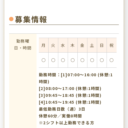
募集情報
勤務曜
月
火
水
木
金
土
日
祝
日・時間
○
○
○
○
○
○
○
○
勤務時間：[1]07:00〜16:00 (休憩:1
時間)
[2]08:00〜17:00 (休憩:1時間)
[3]09:45〜18:45 (休憩:1時間)
[4]10:45〜19:45 (休憩:1時間)
最低勤務日数（週）3日
休憩60分／実働8時間
※2シフト以上勤務できる方