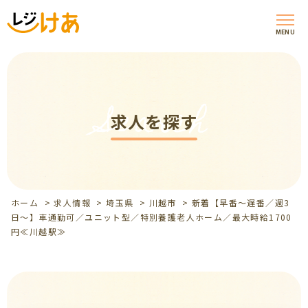
MENU
Search
求人を探す
ホーム
>
求人情報
>
埼玉県
>
川越市
>
新着【早番～遅番／週3
日～】車通勤可／ユニット型／特別養護老人ホーム／最大時給1700
円≪川越駅≫