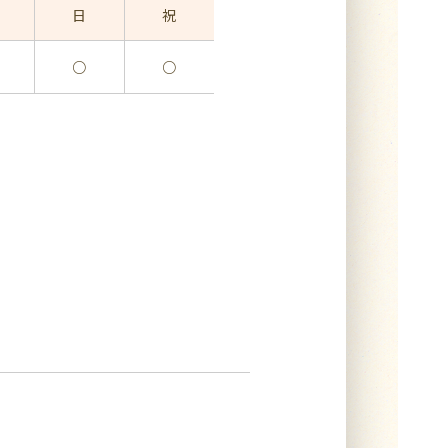
日
祝
○
○