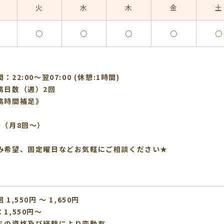
火
水
木
金
土
○
○
○
○
○
：22:00〜翌07:00 (休憩:1時間)
務日数（週）2回
務時間補足》
～（月8回～）
み希望、固定曜日などお気軽にご相談ください★
1,550円 〜 1,650円
1,550円～
ちの資格及び経験により変動有