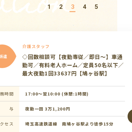
tion
1
2
3
4
5
タッフ
浜東北線「川口駅」より徒歩21分
市宮町）♪車・バイク通勤OK☆
給1,700円☆有料老人ホームにて
員大募集♪
7:00〜16:00 (休憩:1時間) [2]09:00〜
 (休憩:1時間) [3]10:00〜19:00 (休
間)
,575円