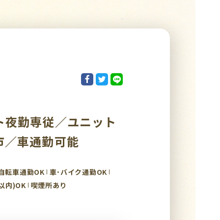
ト夜勤専従／ユニット
市／車通勤可能
自転車通勤OK
車･バイク通勤OK
以内)OK
喫煙所あり