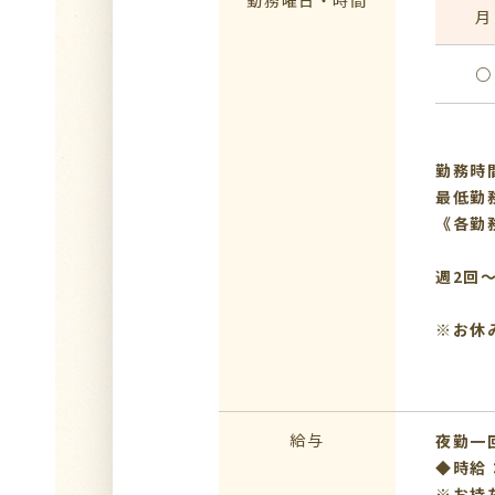
勤務曜日・時間
月
○
勤務時間
最低勤
《各勤
週2回
※お休
給与
夜勤一回 
◆時給：
※お持