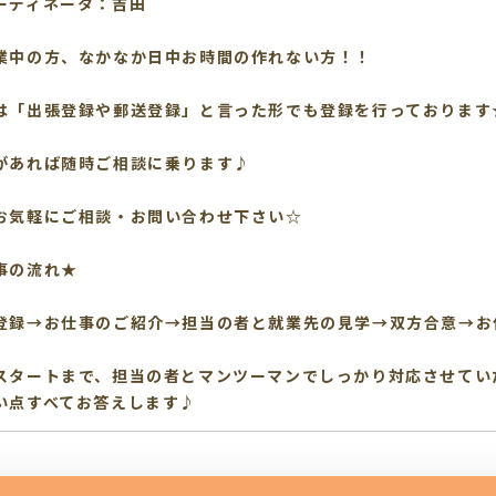
ーディネータ：吉田
業中の方、なかなか日中お時間の作れない方！！
は「出張登録や郵送登録」と言った形でも登録を行っております
があれば随時ご相談に乗ります♪
お気軽にご相談・お問い合わせ下さい☆
事の流れ★
登録→お仕事のご紹介→担当の者と就業先の見学→双方合意→お
スタートまで、担当の者とマンツーマンでしっかり対応させてい
い点すべてお答えします♪