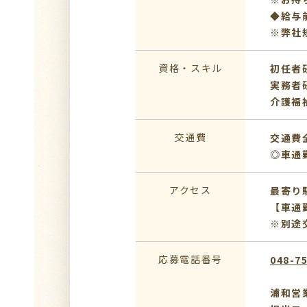
◆給与
※弊社
資格・スキル
初任者
実務者
介護福
交通費
交通費
◎車通
アクセス
最寄り
【車通
※別途
応募電話番号
048-7
浦和営