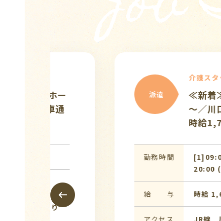
Job
介護スタッフ
◇回数相談可【夜勤専
派遣
勤可／有料老人ホーム
最大夜勤1回33637
勤務時間
17:00〜翌10:00 (休憩:1
給 与
夜勤一回 3万1,200円
アクセス
埼玉高速鉄道線 南鳩ヶ谷