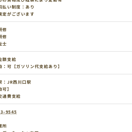
前払い制度：あり
規定がございます
研修
研修
祉士
全額支給
勤：可【ガソリン代支給あり】
駅：JR西川口駅
勤可】
交通費支給
53-9545
業所