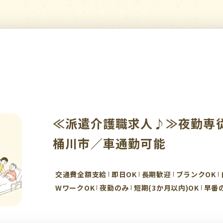
≪派遣介護職求人♪≫夜勤専
桶川市／車通勤可能
交通費全額支給
即日OK
長期歓迎
ブランクOK
WワークOK
夜勤のみ
短期(3か月以内)OK
早番