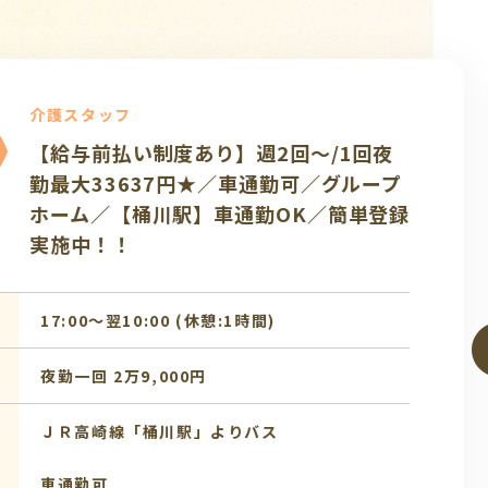
タッフ
☆ 最寄り「桶川」駅♪早番専従求
大時給1700☆グループホームにて
員大募集♪
0〜16:00 (休憩:1時間)
,500円
崎線「桶川」駅より 朝日バス「桶川
」乗車14分 「みの木」バス停下車 徒
約210ｍ）...