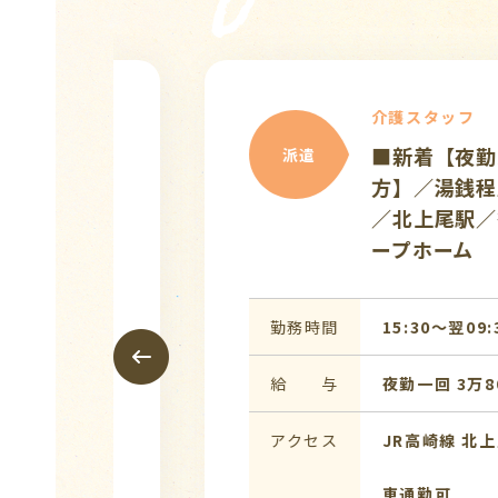
介護スタッフ
【給与前払い制度あり】
派遣
勤最大33637円★／
ホーム／【桶川駅】車
実施中！！
勤務時間
17:00〜翌10:00 (休憩:1
給 与
夜勤一回 2万9,000円
アクセス
ＪＲ高崎線「桶川駅」より
車通勤可