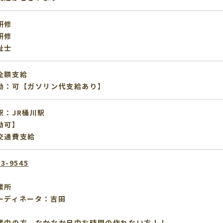
研修
研修
祉士
全額支給
勤：可【ガソリン代支給あり】
駅：JR桶川駅
勤可】
交通費支給
53-9545
業所
ーディネータ：吉田
業中の方、なかなか日中お時間の作れない方！！