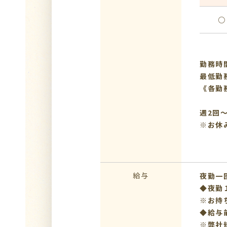
○
勤務時間
最低勤
《各勤
週2回
※お休
給与
夜勤一回
◆夜勤１
※お持
◆給与
※弊社