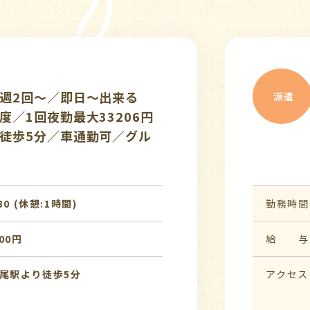
介護ス
週2回～/1回夜
☆新着
派遣
車通勤可／グループ
人☆最
通勤OK／簡単登録
介護職
勤務時間
07:0
時間)
給 与
時給 1
アクセス
ＪＲ高
駅東口
バス
歩3分（