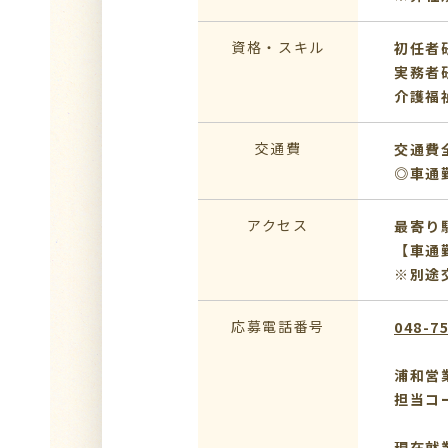
資格・スキル
初任者
実務者
介護福
交通費
交通費
◎車通
アクセス
最寄り
【車通
※別途
応募電話番号
048-7
浦和営
担当コ
現在就