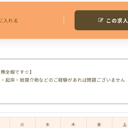
この求
に入れる
業務全般です☆】
助・起床・就寝介助などのご経験があれば問題ございません
火
水
木
金
土