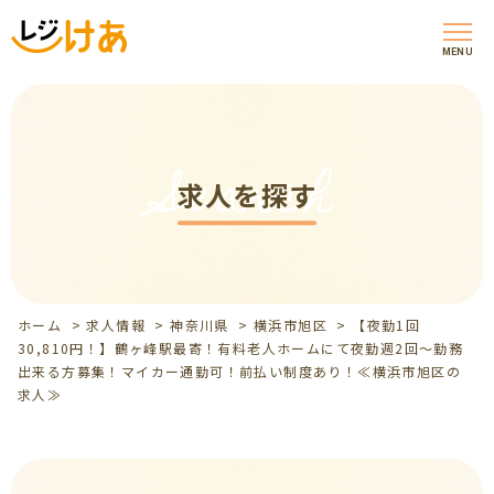
MENU
Search
求人を探す
ホーム
>
求人情報
>
神奈川県
>
横浜市旭区
>
【夜勤1回
30,810円！】鶴ヶ峰駅最寄！有料老人ホームにて夜勤週2回～勤務
出来る方募集！マイカー通勤可！前払い制度あり！≪横浜市旭区の
求人≫