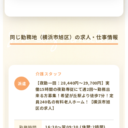
Job Information
同じ勤務地（横浜市旭区）の求人・仕事情報
介護スタッフ
【夜勤一回：28,440円～29,700円】実
派遣
働15時間の夜勤専従にて週2回～勤務出
来る方募集！希望が丘駅より徒歩7分！定
員240名の有料老人ホーム！【横浜市旭
区の求人】
16:30〜翌09:30 (休憩:2時間)
勤務時間