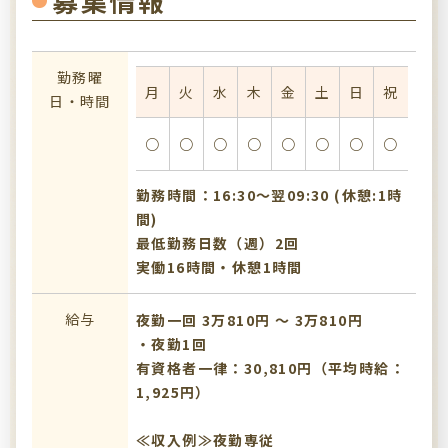
募集情報
勤務曜
月
火
水
木
金
土
日
祝
日・時間
○
○
○
○
○
○
○
○
勤務時間：16:30〜翌09:30 (休憩:1時
間)
最低勤務日数（週）2回
実働16時間・休憩1時間
給与
夜勤一回 3万810円 〜 3万810円
・夜勤1回
有資格者一律：30,810円（平均時給：
1,925円）
≪収入例≫夜勤専従