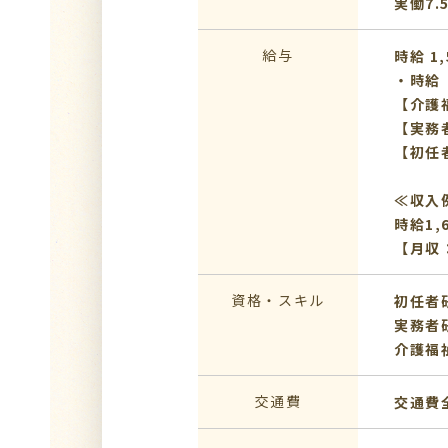
実働7.
給与
時給 1,
・時給
【介護
【実務
【初任者
≪収入
時給1,
【月収：
資格・スキル
初任者
実務者
介護福
交通費
交通費