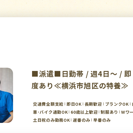
■派遣■日勤帯 / 週4日～ / 
度あり≪横浜市旭区の特養≫
交通費全額支給
即日OK
長期歓迎
ブランクOK
車･バイク通勤OK
60歳以上歓迎
制服あり
Wワー
土日祝のみ勤務OK
遅番のみ
早番のみ