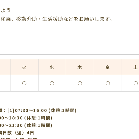
るよう
・移乗、移動介助・生活援助などをお願いします。
火
水
木
金
土
○
○
○
○
○
[1]07:30〜16:00 (休憩:1時間)
:00〜18:30 (休憩:1時間)
:00〜21:30 (休憩:1時間)
務日数（週）4日