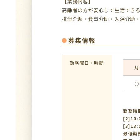
【業務内容】
高齢者の方が安心して生活でき
排泄介助・食事介助・入浴介助
募集情報
勤務曜日・時間
月
○
勤務時間：
[2]10
[3]13
最低勤