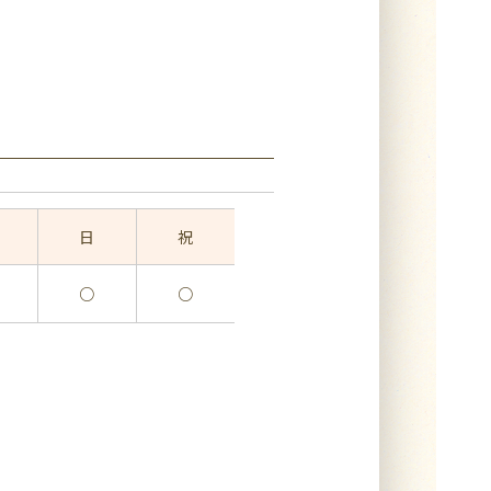
日
祝
○
○