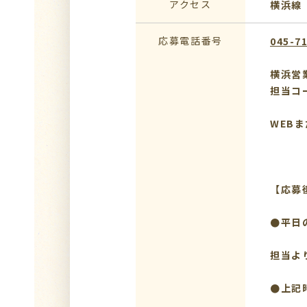
アクセス
横浜線
応募電話番号
045-7
横浜営
担当コ
WEB
【応募
●平日
担当よ
●上記