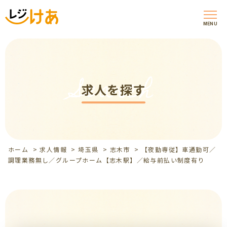
MENU
Search
求人を探す
ホーム
>
求人情報
>
埼玉県
>
志木市
>
【夜勤専従】車通勤可／
調理業務無し／グループホーム【志木駅】／給与前払い制度有り