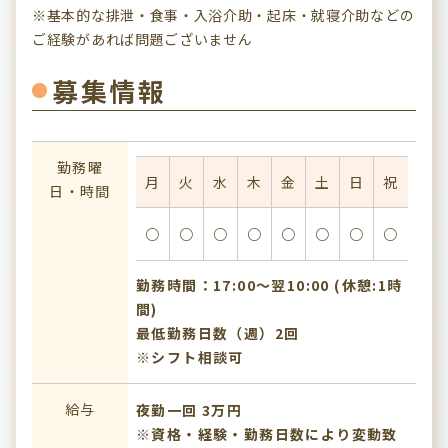
※基本的な排泄・食事・入浴介助・起床・就寝介助などの
ご経験があれば問題ございません
募集情報
勤務曜
月
火
水
木
金
土
日
祝
日・時間
○
○
○
○
○
○
○
○
勤務時間：17:00〜翌10:00 (休憩:1時
間)
最低勤務日数（週）2回
※シフト相談可
給与
夜勤一回 3万円
※資格・経験・勤務日数により変動致