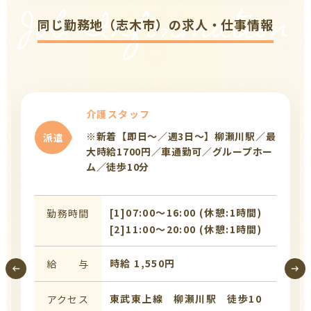
Job Information
同じ勤務地（志木市）の求人・仕事情報
介護スタッフ
※新着【即日～／週3日～】柳瀬川駅／最
派遣
大時給1700円／車通勤可／グループホー
ム／徒歩10分
[1]07:00〜16:00 (休憩:1時間)
勤務時間
[2]11:00〜20:00 (休憩:1時間)
時給 1,550円
給 与
東武東上線 柳瀬川駅 徒歩10
アクセス