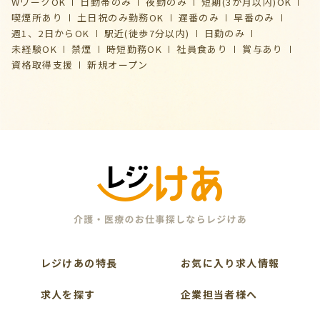
WワークOK
日勤帯のみ
夜勤のみ
短期(3か月以内)OK
喫煙所あり
土日祝のみ勤務OK
遅番のみ
早番のみ
週1、2日からOK
駅近(徒歩7分以内)
日勤のみ
未経験OK
禁煙
時短勤務OK
社員食あり
賞与あり
資格取得支援
新規オープン
レジけあの特長
お気に入り求人情報
求人を探す
企業担当者様へ