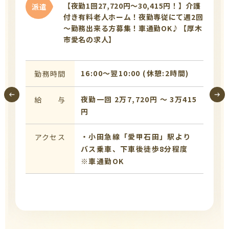
【夜勤1回27,720円～30,415円！】介護
派遣
付き有料老人ホーム！夜勤専従にて週2回
～勤務出来る方募集！車通勤OK♪【厚木
市愛名の求人】
16:00〜翌10:00 (休憩:2時間)
勤務時間
夜勤一回 2万7,720円 〜 3万415
給 与
円
・小田急線「愛甲石田」駅より
アクセス
バス乗車、下車後徒歩8分程度
※車通勤OK