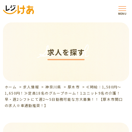
MENU
Search
求人を探す
ホーム
>
求人情報
>
神奈川県
>
厚木市
>
≪時給：1,580円～
1,650円！≫定員18名のグループホーム！1ユニット9名の介護！
早・遅2シフトにて週2～5日勤務可能な方大募集！！【厚木市関口
の求人※車通勤推奨！】