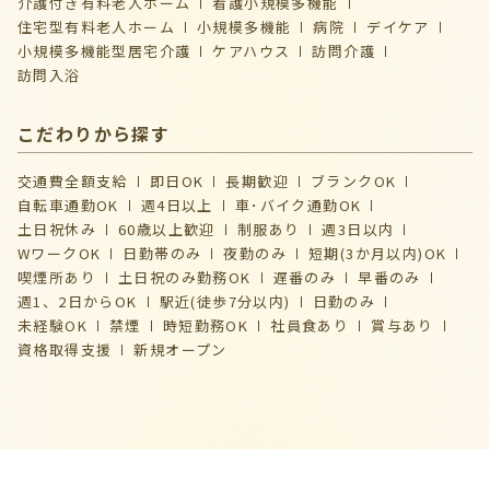
介護付き有料老人ホーム
看護小規模多機能
住宅型有料老人ホーム
小規模多機能
病院
デイケア
⼩規模多機能型居宅介護
ケアハウス
訪問介護
訪問入浴
こだわりから探す
交通費全額支給
即日OK
長期歓迎
ブランクOK
自転車通勤OK
週4日以上
車･バイク通勤OK
土日祝休み
60歳以上歓迎
制服あり
週3日以内
WワークOK
日勤帯のみ
夜勤のみ
短期(3か月以内)OK
喫煙所あり
土日祝のみ勤務OK
遅番のみ
早番のみ
週1、2日からOK
駅近(徒歩7分以内)
日勤のみ
未経験OK
禁煙
時短勤務OK
社員食あり
賞与あり
資格取得支援
新規オープン