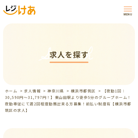
MENU
Search
求人を探す
ホーム
>
求人情報
>
神奈川県
>
横浜市都筑区
>
【夜勤1回：
30,590円～31,797円！】東山田駅より徒歩5分のグループホーム！
夜勤専従にて週2回程度勤務出来る方募集！前払い制度有【横浜市都
筑区の求人】