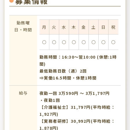
募集情報
勤務曜
月
火
水
木
金
土
日
祝
日・時間
○
○
○
○
○
○
○
○
勤務時間：16:30〜翌10:00 (休憩:1時
間)
最低勤務日数（週）2回
⇒実働16.5時間・休憩1時間
給与
夜勤一回 3万590円 〜 3万1,797円
・夜勤1回
【介護福祉士】31,797円(平均時給：
1,927円)
【実務者研修】30,992円(平均時給：
1,878円)