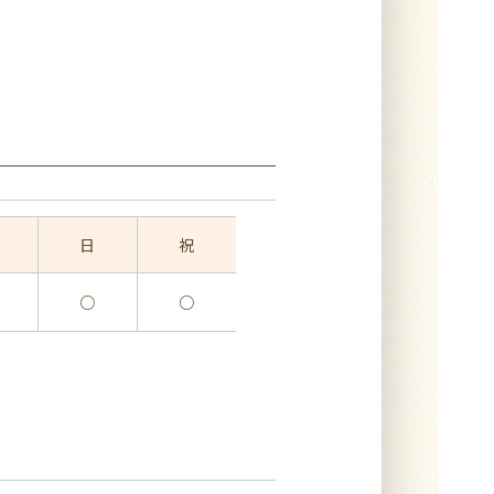
日
祝
○
○