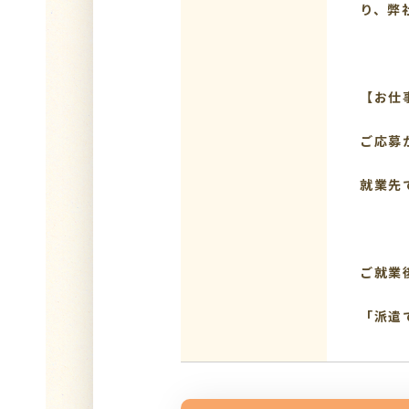
り、弊
【お仕
ご応募
就業先
ご就業
「派遣