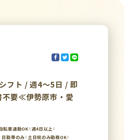
フト / 週4～5日 / 即
歴書不要≪伊勢原市・愛
自転車通勤OK
週4日以上
日勤帯のみ
土日祝のみ勤務OK