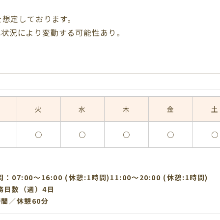
を想定しております。
れ状況により変動する可能性あり。
火
水
木
金
土
○
○
○
○
○
07:00〜16:00 (休憩:1時間)11:00〜20:00 (休憩:1時間)
務日数（週）4日
時間／休憩60分