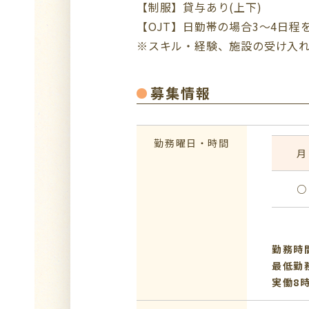
【制服】貸与あり(上下)
【OJT】日勤帯の場合3～4日程
※スキル・経験、施設の受け入
募集情報
勤務曜日・時間
月
○
勤務時間：
最低勤
実働8