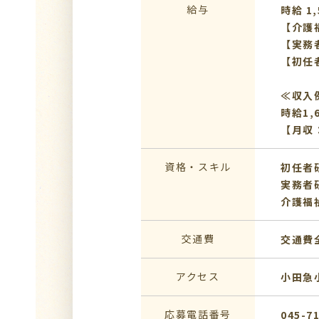
給与
時給 1,
【介護福
【実務者
【初任者
≪収入
時給1,
【月収：
資格・スキル
初任者
実務者
介護福
交通費
交通費
アクセス
小田急
応募電話番号
045-7