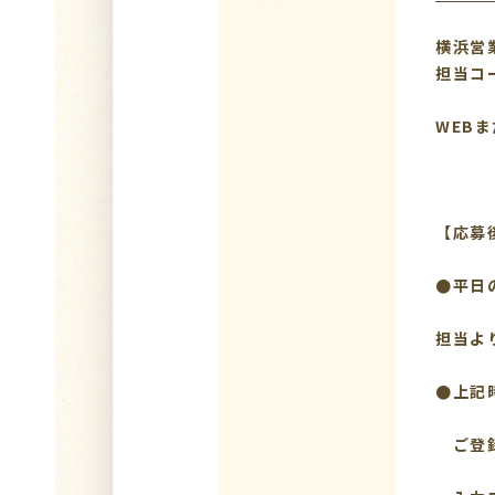
横浜営
担当コ
WEB
【応募
●平日
担当よ
●上記
ご登録