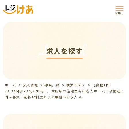
MENU
Search
求人を探す
ホーム
>
求人情報
>
神奈川県
>
横浜市栄区
>
【夜勤1回
33,345円～34,320円！】大船駅の住宅型有料老人ホーム！夜勤週2
回～募集！前払い制度あり≪鎌倉市の求人≫