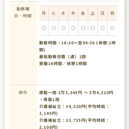
勤務曜
月
火
水
木
金
土
日
祝
日・時間
○
○
○
○
○
○
○
○
勤務時間：16:30〜翌09:30 (休憩:1時
間)
最低勤務日数（週）2回
実働16時間／休憩1時間
給与
夜勤一回 3万3,345円 〜 3万4,320円
・夜勤1回
介護福祉士：34,320円(平均時給：
2,145円)
介護福祉士：33,735円(平均時給：
2,108円)