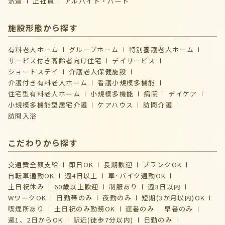
派遣
正社員
アルバイト・パート
施設形態から探す
有料老人ホーム
グループホーム
特別養護老人ホーム
サービス付き高齢者向け住宅
デイサービス
ショートステイ
介護⽼⼈保健施設
介護付き有料老人ホーム
看護小規模多機能
住宅型有料老人ホーム
小規模多機能
病院
デイケア
⼩規模多機能型居宅介護
ケアハウス
訪問介護
訪問入浴
こだわりから探す
交通費全額支給
即日OK
長期歓迎
ブランクOK
自転車通勤OK
週4日以上
車･バイク通勤OK
土日祝休み
60歳以上歓迎
制服あり
週3日以内
WワークOK
日勤帯のみ
夜勤のみ
短期(3か月以内)OK
喫煙所あり
土日祝のみ勤務OK
遅番のみ
早番のみ
週1、2日からOK
駅近(徒歩7分以内)
日勤のみ