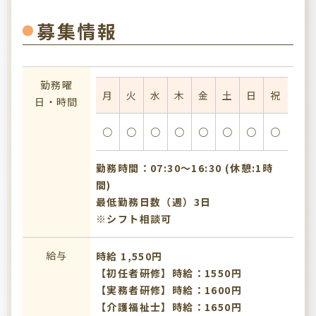
募集情報
勤務曜
月
火
水
木
金
土
日
祝
日・時間
○
○
○
○
○
○
○
○
勤務時間：07:30〜16:30 (休憩:1時
間)
最低勤務日数（週）3日
※シフト相談可
給与
時給 1,550円
【初任者研修】時給：1550円
【実務者研修】時給：1600円
【介護福祉士】時給：1650円