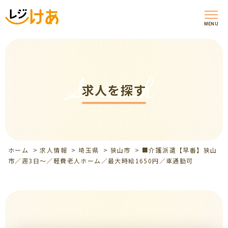
MENU
Search
求人を探す
ホーム
>
求人情報
>
埼玉県
>
狭山市
>
■介護派遣【早番】狭山
市／週3日～／軽費老人ホーム／最大時給1650円／車通勤可