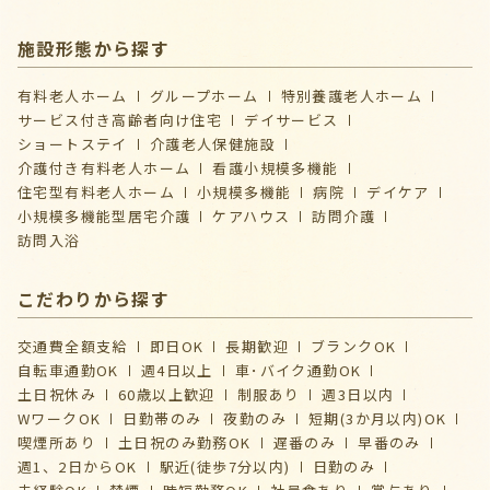
施設形態から探す
有料老人ホーム
グループホーム
特別養護老人ホーム
サービス付き高齢者向け住宅
デイサービス
ショートステイ
介護⽼⼈保健施設
介護付き有料老人ホーム
看護小規模多機能
住宅型有料老人ホーム
小規模多機能
病院
デイケア
⼩規模多機能型居宅介護
ケアハウス
訪問介護
訪問入浴
こだわりから探す
交通費全額支給
即日OK
長期歓迎
ブランクOK
自転車通勤OK
週4日以上
車･バイク通勤OK
土日祝休み
60歳以上歓迎
制服あり
週3日以内
WワークOK
日勤帯のみ
夜勤のみ
短期(3か月以内)OK
喫煙所あり
土日祝のみ勤務OK
遅番のみ
早番のみ
週1、2日からOK
駅近(徒歩7分以内)
日勤のみ