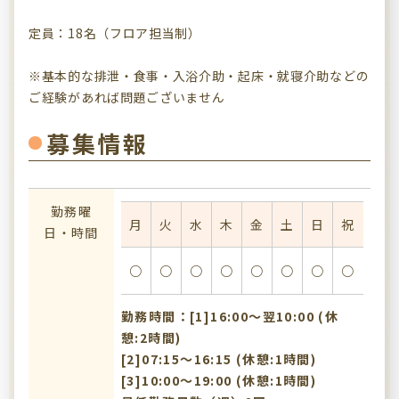
定員：18名（フロア担当制）
※基本的な排泄・食事・入浴介助・起床・就寝介助などの
ご経験があれば問題ございません
募集情報
勤務曜
月
火
水
木
金
土
日
祝
日・時間
○
○
○
○
○
○
○
○
勤務時間：[1]16:00〜翌10:00 (休
憩:2時間)
[2]07:15〜16:15 (休憩:1時間)
[3]10:00〜19:00 (休憩:1時間)