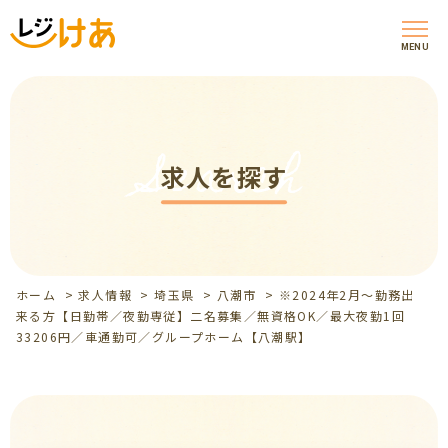
MENU
Search
求人を探す
ホーム
>
求人情報
>
埼玉県
>
八潮市
>
※2024年2月～勤務出
来る方【日勤帯／夜勤専従】二名募集／無資格OK／最大夜勤1回
33206円／車通勤可／グループホーム【八潮駅】