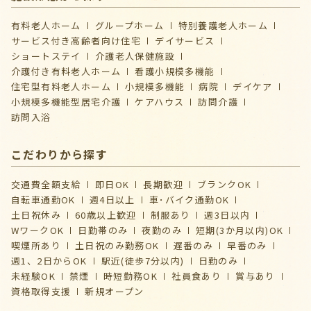
有料老人ホーム
グループホーム
特別養護老人ホーム
サービス付き高齢者向け住宅
デイサービス
ショートステイ
介護⽼⼈保健施設
介護付き有料老人ホーム
看護小規模多機能
住宅型有料老人ホーム
小規模多機能
病院
デイケア
⼩規模多機能型居宅介護
ケアハウス
訪問介護
訪問入浴
こだわりから探す
交通費全額支給
即日OK
長期歓迎
ブランクOK
自転車通勤OK
週4日以上
車･バイク通勤OK
土日祝休み
60歳以上歓迎
制服あり
週3日以内
WワークOK
日勤帯のみ
夜勤のみ
短期(3か月以内)OK
喫煙所あり
土日祝のみ勤務OK
遅番のみ
早番のみ
週1、2日からOK
駅近(徒歩7分以内)
日勤のみ
未経験OK
禁煙
時短勤務OK
社員食あり
賞与あり
資格取得支援
新規オープン