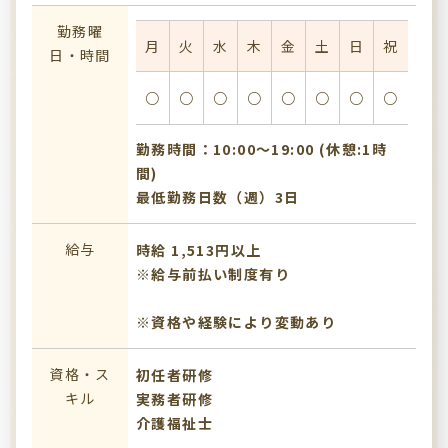
勤務曜
月
火
水
木
金
土
日
祝
日・時間
○
○
○
○
○
○
○
○
勤務時間：10:00〜19:00 (休憩:1時
間)
最低勤務日数（週）3日
給与
時給 1,513円以上
※給与前払い制度有り
※資格や経験により変動あり
資格・ス
初任者研修
キル
実務者研修
介護福祉士