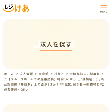
MENU
Search
求人を探す
ホーム
>
求人情報
>
東京都
>
杉並区
>
☆給与前払い制度有り
☆【グループホームでの遅番勤務】時給1610円（介護福祉士）/西
武新宿線「井荻駅」より徒歩1２分！/杉並区/週３日～勤務可能/初
任者研修～OK♪