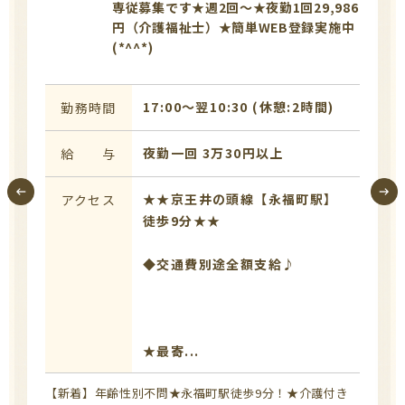
専従募集です★週2回～★夜勤1回29,986
円（介護福祉士）★簡単WEB登録実施中
(*^^*)
17:00〜翌10:30 (休憩:2時間)
勤務時間
夜勤一回 3万30円以上
給 与
★★京王井の頭線【永福町駅】
アクセス
徒歩9分★★
◆交通費別途全額支給♪
★最寄...
【新着】年齢性別不問★永福町駅徒歩9分！★介護付き