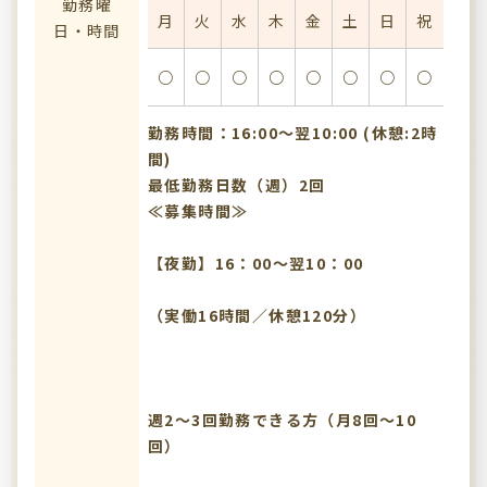
勤務曜
月
火
水
木
金
土
日
祝
日・時間
○
○
○
○
○
○
○
○
勤務時間：16:00〜翌10:00 (休憩:2時
間)
最低勤務日数（週）2回
≪募集時間≫
【夜勤】16：00～翌10：00
（実働16時間／休憩120分）
週2～3回勤務できる方（月8回～10
回）