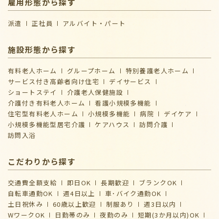
雇用形態から探す
派遣
正社員
アルバイト・パート
施設形態から探す
有料老人ホーム
グループホーム
特別養護老人ホーム
サービス付き高齢者向け住宅
デイサービス
ショートステイ
介護⽼⼈保健施設
介護付き有料老人ホーム
看護小規模多機能
住宅型有料老人ホーム
小規模多機能
病院
デイケア
⼩規模多機能型居宅介護
ケアハウス
訪問介護
訪問入浴
こだわりから探す
交通費全額支給
即日OK
長期歓迎
ブランクOK
自転車通勤OK
週4日以上
車･バイク通勤OK
土日祝休み
60歳以上歓迎
制服あり
週3日以内
WワークOK
日勤帯のみ
夜勤のみ
短期(3か月以内)OK