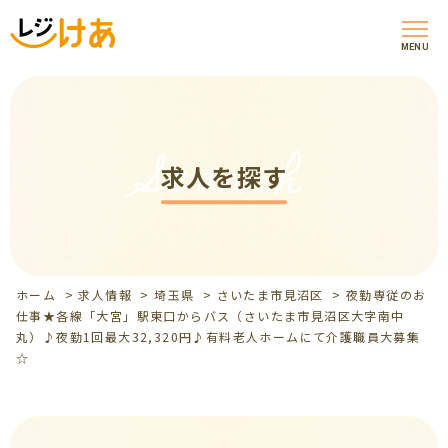
MENU
Search
求人を探す
ホーム
>
求人情報
>
埼玉県
>
さいたま市見沼区
>
夜勤専従のお
仕事★各線「大宮」駅東口からバス（さいたま市見沼区大字南中
丸）♪夜勤1回最大32,320円♪有料老人ホームにて介護職員大募集
☆