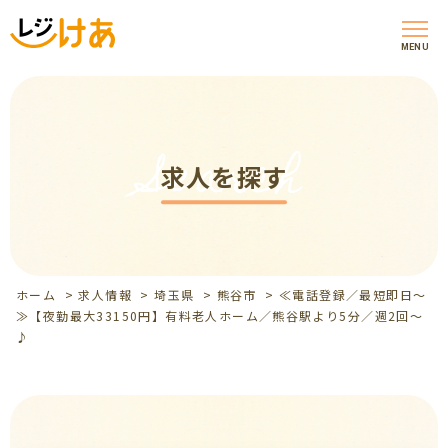
MENU
Search
求人を探す
ホーム
>
求人情報
>
埼玉県
>
熊谷市
>
≪電話登録／最短即日～
≫【夜勤最大33150円】有料老人ホーム／熊谷駅より5分／週2回～
♪