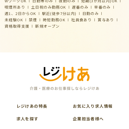
WワークOK
日勤帯のみ
夜勤のみ
短期(3か月以内)OK
喫煙所あり
土日祝のみ勤務OK
遅番のみ
早番のみ
週1、2日からOK
駅近(徒歩7分以内)
日勤のみ
未経験OK
禁煙
時短勤務OK
社員食あり
賞与あり
資格取得支援
新規オープン
レジけあの特長
お気に入り求人情報
求人を探す
企業担当者様へ