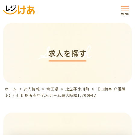
MENU
Search
求人を探す
ホーム
>
求人情報
>
埼玉県
>
比企郡小川町
>
【日勤帯 介護職
♪】小川町駅★有料老人ホーム最大時給1,700円♪