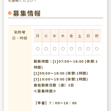
も連絡ください！
募集情報
勤務曜
月
火
水
木
金
土
日
祝
日・時間
○
○
○
○
○
○
○
○
勤務時間：[1]07:00〜16:00 (休憩:1
時間)
[2]09:00〜18:00 (休憩:1時間)
[3]10:00〜19:00 (休憩:1時間)
最低勤務日数（週）3日
≪募集時間≫
【早番】7：00～16：00