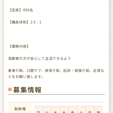
【定員】456名
【職員体制】2.5：1
【業務内容】
高齢者の方が安心して生活できるよう
食事介助、口腔ケア、排泄介助、起床・就寝介助、巡視な
どをお願い致します。
募集情報
勤務曜
月
火
水
木
金
土
日
祝