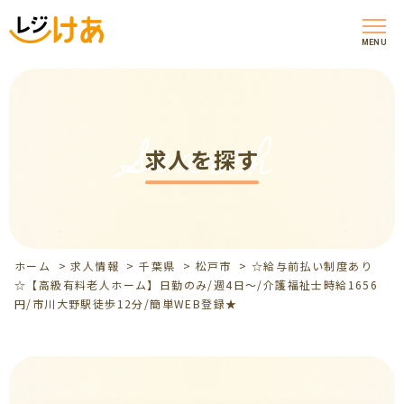
MENU
Search
求人を探す
ホーム
>
求人情報
>
千葉県
>
松戸市
>
☆給与前払い制度あり
☆【高級有料老人ホーム】日勤のみ/週4日～/介護福祉士時給1656
円/市川大野駅徒歩12分/簡単WEB登録★